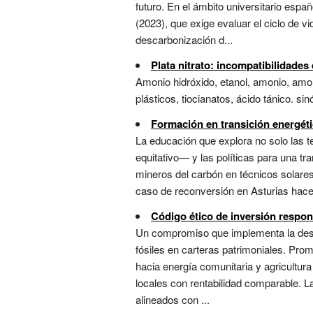
futuro. En el ámbito universitario esp
(2023), que exige evaluar el ciclo de v
descarbonización d...
Plata nitrato: incompatibilidade
Amonio hidróxido, etanol, amonio, amon
plásticos, tiocianatos, ácido tánico. sinó
Formación en transición energéti
La educación que explora no solo las 
equitativo— y las políticas para una tr
mineros del carbón en técnicos solares 
caso de reconversión en Asturias hace t
Código ético de inversión respo
Un compromiso que implementa la desin
fósiles en carteras patrimoniales. Pro
hacia energía comunitaria y agricultur
locales con rentabilidad comparable. 
alineados con ...