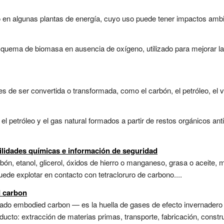
o en algunas plantas de energía, cuyo uso puede tener impactos ambien
a quema de biomasa en ausencia de oxígeno, utilizado para mejorar la
s de ser convertida o transformada, como el carbón, el petróleo, el vie
l petróleo y el gas natural formados a partir de restos orgánicos an
bilidades químicas e información de seguridad
ón, etanol, glicerol, óxidos de hierro o manganeso, grasa o aceite, 
uede explotar en contacto con tetracloruro de carbono....
 carbon
do embodied carbon — es la huella de gases de efecto invernadero a
roducto: extracción de materias primas, transporte, fabricación, cons