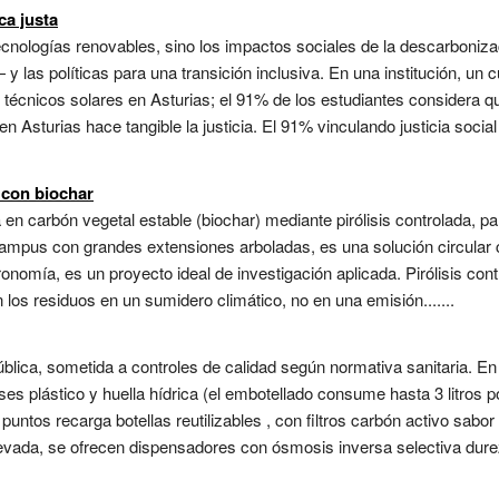
ca justa
tecnologías renovables, sino los impactos sociales de la descarboni
— y las políticas para una transición inclusiva. En una institución, un
écnicos solares en Asturias; el 91% de los estudiantes considera que
en Asturias hace tangible la justicia. El 91% vinculando justicia socia
 con biochar
n carbón vegetal estable (biochar) mediante pirólisis controlada, para
ampus con grandes extensiones arboladas, es una solución circular co
onomía, es un proyecto ideal de investigación aplicada. Pirólisis co
n los residuos en un sumidero climático, no en una emisión.......
blica, sometida a controles de calidad según normativa sanitaria. En
es plástico y huella hídrica (el embotellado consume hasta 3 litros p
puntos recarga botellas reutilizables , con filtros carbón activo sab
levada, se ofrecen dispensadores con ósmosis inversa selectiva dur