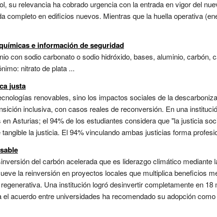
añol, su relevancia ha cobrado urgencia con la entrada en vigor del
ida completo en edificios nuevos. Mientras que la huella operativa (en
s químicas e información de seguridad
io con sodio carbonato o sodio hidróxido, bases, aluminio, carbón, ca
nimo: nitrato de plata ...
ca justa
tecnologías renovables, sino los impactos sociales de la descarbon
ansición inclusiva, con casos reales de reconversión. En una instituci
en Asturias; el 94% de los estudiantes considera que "la justicia soci
angible la justicia. El 94% vinculando ambas justicias forma profesion
nsable
versión del carbón acelerada que es liderazgo climático mediante 
mueve la reinversión en proyectos locales que multiplica beneficios m
a regenerativa. Una institución logró desinvertir completamente en 18
La el acuerdo entre universidades ha recomendado su adopción como 