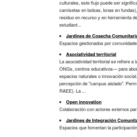
culturales, este flujo puede ser signifi
camisetas en bolsas, lonas en fundas),
residuo en recurso y en herramienta de 
estudiant...
Jardines de Cosecha Comunitari
Espacios gestionados por comunidades p
Asociatividad territorial
La asociatividad territorial se refiere
ONGs, centros educativos— para aborda
espacios naturales o innovación social.
percepción de "campus aislado". Permit
RAEE). La ...
Open innovation
Colaboración con actores externos para 
Jardines de Integración Comunit
Espacios que fomentan la participación 