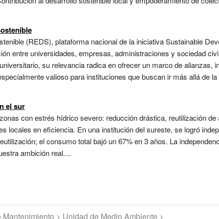
. Contribución al desarrollo sostenible local y empoderamiento de cole
sostenible
stenible (REDS), plataforma nacional de la iniciativa Sustainable 
ón entre universidades, empresas, administraciones y sociedad civil
iversitario, su relevancia radica en ofrecer un marco de alianzas, 
specialmente valioso para instituciones que buscan ir más allá de la
n el sur
zonas con estrés hídrico severo: reducción drástica, reutilización de
es locales en eficiencia. En una institución del sureste, se logró inde
eutilización; el consumo total bajó un 67% en 3 años. La independenci
stra ambición real....
de Mantenimiento > Unidad de Medio Ambiente >