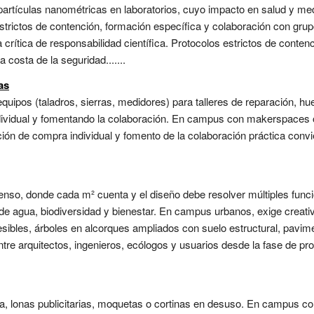
artículas nanométricas en laboratorios, cuyo impacto en salud y med
estrictos de contención, formación específica y colaboración con gru
crítica de responsabilidad científica. Protocolos estrictos de conten
costa de la seguridad.......
as
ipos (taladros, sierras, medidores) para talleres de reparación, hu
dividual y fomentando la colaboración. En campus con makerspaces o
ión de compra individual y fomento de la colaboración práctica convi
enso, donde cada m² cuenta y el diseño debe resolver múltiples func
ra de agua, biodiversidad y bienestar. En campus urbanos, exige creat
sibles, árboles en alcorques ampliados con suelo estructural, pavim
tre arquitectos, ingenieros, ecólogos y usuarios desde la fase de pr
, lonas publicitarias, moquetas o cortinas en desuso. En campus con