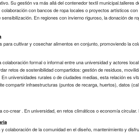
cativo. Su gestión va más allá del contenedor textil municipal.talleres
 colaboración con bancos de ropa locales o proyectos artísticos con 
sensibilización. En regiones con invierno riguroso, la donación de r
a
ara cultivar y cosechar alimentos en conjunto, promoviendo la colab
 a la colaboración formal o informal entre una universidad y actores 
r retos de sostenibilidad compartidos: gestión de residuos, movilid
 En universidades rurales o de ciudades medias, esta relación es vital
e compartir infraestructuras (puntos de recarga, huertos), datos (ca
co-crear . En universidad, en retos climáticos o economía circular. 
aria
y colaboración de la comunidad en el diseño, mantenimiento y disfrute