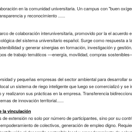
aboración en la comunidad universitaria. Un campus con "buen oxígen
nsparencia y reconocimiento ......
rco de colaboración interuniversitaria, promovido por la el acuerdo en
ecológica del sistema universitario español. Surge como respuesta a 
stenibilidad y generar sinergias en formación, investigación y gestió
upos de trabajo temáticos —energía, movilidad, compras sostenibles—
versidad y pequeñas empresas del sector ambiental para desarrollar 
ocal un sistema de riego inteligente que luego se comercializó y se i
lo y realizaron sus prácticas en la empresa. Transferencia bidireccio
as de innovación territorial......
e la vinculación
 de extensión no solo por número de participantes, sino por su contri
, empoderamiento de colectivos, generación de empleo digno. Requie