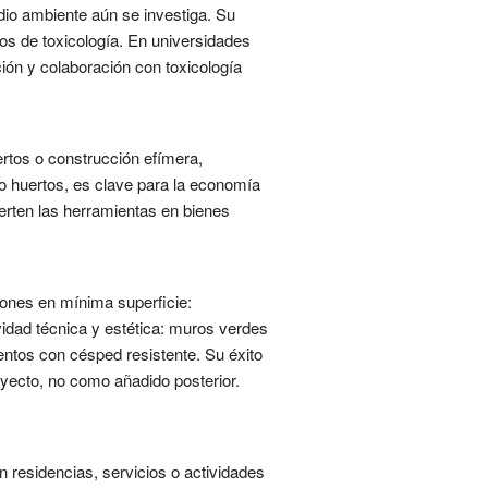
io ambiente aún se investiga. Su
pos de toxicología. En universidades
ción y colaboración con toxicología
ertos o construcción efímera,
 huertos, es clave para la economía
erten las herramientas en bienes
iones en mínima superficie:
ividad técnica y estética: muros verdes
entos con césped resistente. Su éxito
oyecto, no como añadido posterior.
 residencias, servicios o actividades