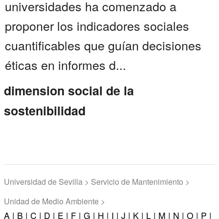
universidades ha comenzado a
proponer los indicadores sociales
cuantificables que guían decisiones
éticas en informes d...
dimension social de la
sostenibilidad
Universidad de Sevilla > Servicio de Mantenimiento >
Unidad de Medio Ambiente >
A |
B |
C |
D |
E |
F |
G |
H |
I |
J |
K |
L |
M |
N |
O |
P |