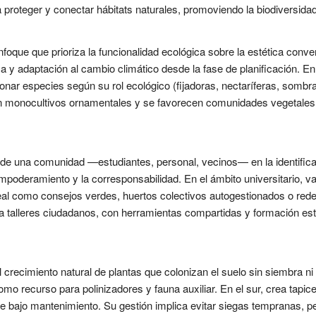
proteger y conectar hábitats naturales, promoviendo la biodiversidad y
nfoque que prioriza la funcionalidad ecológica sobre la estética conve
ca y adaptación al cambio climático desde la fase de planificación. E
onar especies según su rol ecológico (fijadoras, nectaríferas, sombra, 
tan monocultivos ornamentales y se favorecen comunidades vegetales 
de una comunidad —estudiantes, personal, vecinos— en la identifica
mpoderamiento y la corresponsabilidad. En el ámbito universitario, 
eal como consejos verdes, huertos colectivos autogestionados o rede
ra talleres ciudadanos, con herramientas compartidas y formación estu
 crecimiento natural de plantas que colonizan el suelo sin siembra n
o recurso para polinizadores y fauna auxiliar. En el sur, crea tapice
 de bajo mantenimiento. Su gestión implica evitar siegas tempranas, p