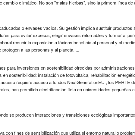
cambio climático. No son "malas hierbas", sino la primera línea de a
ducados o envases vacíos. Su gestión implica sustituir productos a
dores para evitar excesos, elegir envases retornables y formar al per
boral.reducir la exposición a tóxicos beneficia al personal y al medio
 protegen a las personas y al planeta.....
 para inversiones en sostenibilidad ofrecidas por administraciones 
en sostenibilidad: instalación de fotovoltaica, rehabilitación energéti
 su acceso requiere acceso a fondos NextGenerationEU , los PERTE de
les, han permitido electrificación flota en universidades pequeñas 
onde se producen interacciones y transiciones ecológicas importantes
iva con fines de sensibilización que utiliza el entorno natural o prob