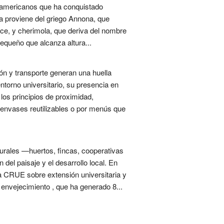
damericanos que ha conquistado
a proviene del griego Annona, que
enece, y cherimola, que deriva del nombre
pequeño que alcanza altura...
ón y transporte generan una huella
entorno universitario, su presencia en
os principios de proximidad,
 envases reutilizables o por menús que
 rurales —huertos, fincas, cooperativas
del paisaje y el desarrollo local. En
la CRUE sobre extensión universitaria y
envejecimiento , que ha generado 8...