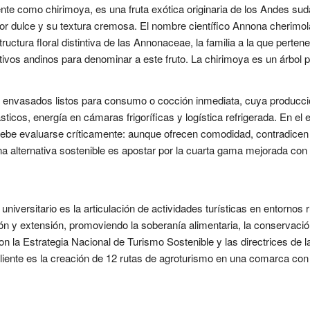
e como chirimoya, es una fruta exótica originaria de los Andes su
or dulce y su textura cremosa. El nombre científico Annona cherimol
estructura floral distintiva de las Annonaceae, la familia a la que pert
tivos andinos para denominar a este fruto. La chirimoya es un árbol 
y envasados listos para consumo o cocción inmediata, cuya producci
ásticos, energía en cámaras frigoríficas y logística refrigerada. En el 
be evaluarse críticamente: aunque ofrecen comodidad, contradicen l
a alternativa sostenible es apostar por la cuarta gama mejorada con
 universitario es la articulación de actividades turísticas en entornos
n y extensión, promoviendo la soberanía alimentaria, la conservación 
on la Estrategia Nacional de Turismo Sostenible y las directrices de 
liente es la creación de 12 rutas de agroturismo en una comarca con 