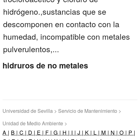
hidrógeno.,sustancias que se
descomponen en contacto con la
humedad, incompatible con metales
pulverulentos,...
hidruros de no metales
Universidad de Sevilla > Servicio de Mantenimiento >
Unidad de Medio Ambiente >
A |
B |
C |
D |
E |
F |
G |
H |
I |
J |
K |
L |
M |
N |
O |
P |