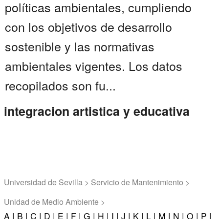
políticas ambientales, cumpliendo
con los objetivos de desarrollo
sostenible y las normativas
ambientales vigentes. Los datos
recopilados son fu...
integracion artistica y educativa
Universidad de Sevilla > Servicio de Mantenimiento >
Unidad de Medio Ambiente >
A |
B |
C |
D |
E |
F |
G |
H |
I |
J |
K |
L |
M |
N |
O |
P |