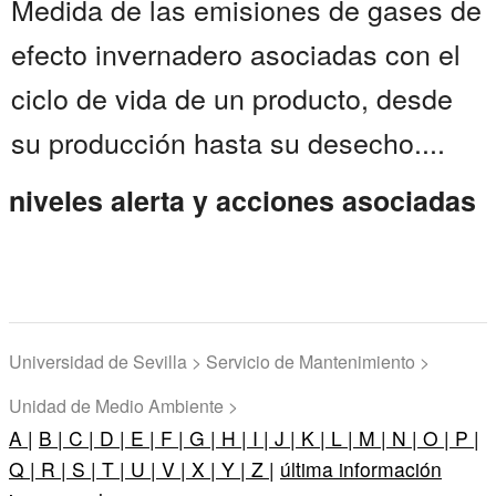
Medida de las emisiones de gases de
efecto invernadero asociadas con el
ciclo de vida de un producto, desde
su producción hasta su desecho....
niveles alerta y acciones asociadas
Universidad de Sevilla > Servicio de Mantenimiento >
Unidad de Medio Ambiente >
A |
B |
C |
D |
E |
F |
G |
H |
I |
J |
K |
L |
M |
N |
O |
P |
Q |
R |
S |
T |
U |
V |
X |
Y |
Z |
última información