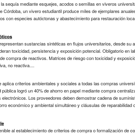
la sequía mediante esquejes, acodos o semillas en viveros universit
 de Córdoba, un vivero estudiantil produce miles de ejemplares anual
os con especies autóctonas y abastecimiento para restauración local
óticos
representan sustancias sintéticas en flujos universitarios, desde su a
ran toxicidad, persistencia y exposición potencial. Obligatorio en la
de compra de reactivos. Matrices de riesgo con toxicidad y exposici
a, no reactiva....
aplica criterios ambientales y sociales a todas las compras universit
d pública logró un 40% de ahorro en papel mediante compra centraliz
os electrónicos. Los proveedores deben demostrar cadena de suminist
rro económico y ambiental simultáneo y cláusulas de reparabilidad o
le
ible al establecimiento de criterios de compra o formalización de c