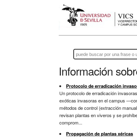
Información sob
Protocolo de erradicación invaso
Un protocolo de erradicación invasoras 
exóticas invasoras en el campus —como 
métodos de control (extracción manual, 
revisan plantas en viveros y se prohíbe
comprom...
Propagación de plantas xéricas