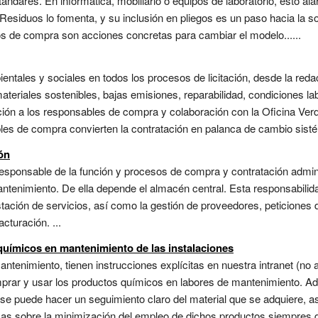
ándares. En informática, mobiliario o equipos de laboratorio, esto alarg
esiduos lo fomenta, y su inclusión en pliegos es un paso hacia la s
gos de compra son acciones concretas para cambiar el modelo......
ientales y sociales en todos los procesos de licitación, desde la reda
ateriales sostenibles, bajas emisiones, reparabilidad, condiciones la
ión a los responsables de compra y colaboración con la Oficina Verd
es de compra convierten la contratación en palanca de cambio sistém
ón
sponsable de la función y procesos de compra y contratación adminis
tenimiento. De ella depende el almacén central. Esta responsabilida
stación de servicios, así como la gestión de proveedores, peticiones 
cturación. ...
químicos en mantenimiento de las instalaciones
tenimiento, tienen instrucciones explícitas en nuestra intranet (no a
omprar y usar los productos químicos en labores de mantenimiento. 
 se puede hacer un seguimiento claro del material que se adquiere, 
cas sobre la minimización del empleo de dichos productos siempres q