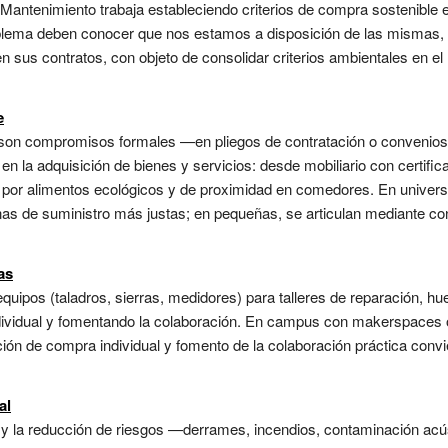
 Mantenimiento trabaja estableciendo criterios de compra sostenible
blema deben conocer que nos estamos a disposición de las mismas, p
s en sus contratos, con objeto de consolidar criterios ambientales e
e
son compromisos formales —en pliegos de contratación o convenio
s en la adquisición de bienes y servicios: desde mobiliario con certif
o por alimentos ecológicos y de proximidad en comedores. En univers
 de suministro más justas; en pequeñas, se articulan mediante conso
as
ipos (taladros, sierras, medidores) para talleres de reparación, hu
dividual y fomentando la colaboración. En campus con makerspaces o
ión de compra individual y fomento de la colaboración práctica convi
al
n y la reducción de riesgos —derrames, incendios, contaminación acú