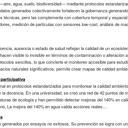
 —aire, agua, suelo, biodiversidad— mediante protocolos estandariza
datos generados colectivamente fortalecen la gobernanza generando in
es técnicas, pero las complementa con cobertura temporal y espacia
dores, medición de partículas con sensores low-cost, análisis de ma
ncia, ausencia o estado de salud reflejan la calidad de un ecosis
en visible lo invisible en términos de contaminación o alteración a
tocolos sencillos, lo que convierte el monitoreo accesible para estud
acios naturales significativos, permite crear mapas de calidad ambien
participativa
nal en protocolos estandarizados para monitorear la calidad ambient
 y la docencia. En una universidad, se creó una red de 42 puntos de
naturas de ecología y han permitido detectar mejoras del 140% en cal
rio. La mejora del 140% en agua valida acciones reales....
os
es generados por ensayos no exitosos. Su prevención se logra con un