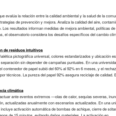
e evalúa la relación entre la calidad ambiental y la salud de la comun
rategias de prevención y mejora. Analiza la calidad del aire, contami
. Los resultados informan medidas de mejora ambiental, políticas de
, el observatorio considera los desafíos específicos del cambio cli
n de residuos intuitivos
lética pictográfica universal, colores estandarizados y ubicación es
e separación sin depender de campañas puntuales. En una universidad
el contenedor de papel subió del 60% al 92% en 6 meses, y el rechazo
o por técnicos. La pureza del papel 92% asegura reciclaje de calidad.
cia climática
 actuar ante eventos extremos —olas de calor, sequías severas, inu
n, actualizadas anualmente con escenarios actualizados. En una univ
e incluye activación automática de bombas de achique, cierre de sóta
enos de 15 minutos, evitando daños materiales. La activación en ...