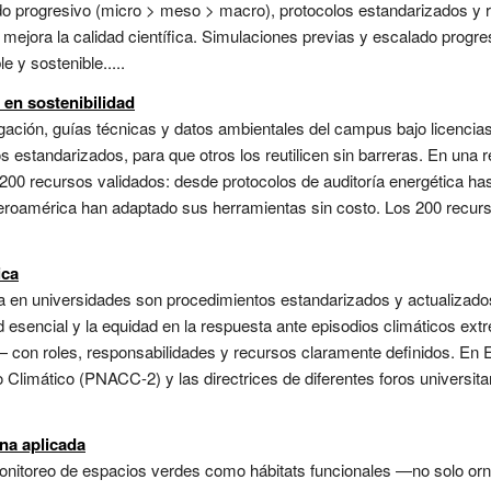
do progresivo (micro > meso > macro), protocolos estandarizados y re
mejora la calidad científica. Simulaciones previas y escalado progre
 y sostenible.....
 en sostenibilidad
igación, guías técnicas y datos ambientales del campus bajo licenci
 estandarizados, para que otros los reutilicen sin barreras. En una r
200 recursos validados: desde protocolos de auditoría energética ha
beroamérica han adaptado sus herramientas sin costo. Los 200 recurs
ica
a en universidades son procedimientos estandarizados y actualizado
dad esencial y la equidad en la respuesta ante episodios climáticos e
con roles, responsabilidades y recursos claramente definidos. En Es
Climático (PNACC-2) y las directrices de diferentes foros universit
na aplicada
monitoreo de espacios verdes como hábitats funcionales —no solo or