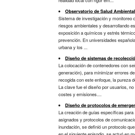
realidad local con rigor em...
Observatorio de Salud Ambiental
Sistema de investigación y monitoreo qu
riesgos ambientales y desarrollando est
exposición a químicos y estrés térmico
prevención. En universidades españolas
urbana y los ...
Diseño de sistemas de recolecció
La colocación de contenedores con seña
generación), para minimizar errores d
recogida con este enfoque, la pureza d
La clave fue el diseño por usuarios, n
costes y emisiones....
Diseño de protocolos de emergen
La creación de guías específicas para
asignados y protocolos de comunicació
inundación, se definió un protocolo qu
en el siguiente episodio, se actuó en m