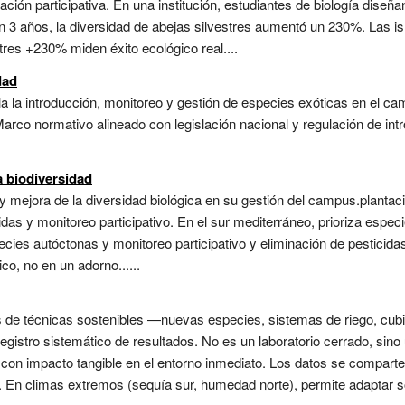
ción participativa. En una institución, estudiantes de biología diseñan
 3 años, la diversidad de abejas silvestres aumentó un 230%. Las is
stres +230% miden éxito ecológico real....
dad
a la introducción, monitoreo y gestión de especies exóticas en el cam
arco normativo alineado con legislación nacional y regulación de in
 biodiversidad
n y mejora de la diversidad biológica en su gestión del campus.planta
das y monitoreo participativo. En el sur mediterráneo, prioriza especie
ies autóctonas y monitoreo participativo y eliminación de pesticida
co, no en un adorno......
 de técnicas sostenibles —nuevas especies, sistemas de riego, cub
registro sistemático de resultados. No es un laboratorio cerrado, sin
 con impacto tangible en el entorno inmediato. Los datos se compart
. En climas extremos (sequía sur, humedad norte), permite adaptar s