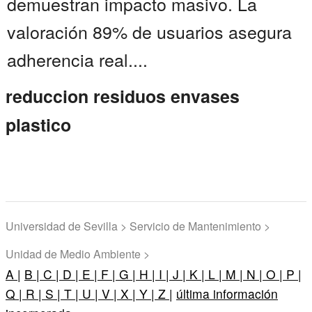
demuestran impacto masivo. La
valoración 89% de usuarios asegura
adherencia real....
reduccion residuos envases
plastico
Universidad de Sevilla > Servicio de Mantenimiento >
Unidad de Medio Ambiente >
A |
B |
C |
D |
E |
F |
G |
H |
I |
J |
K |
L |
M |
N |
O |
P |
Q |
R |
S |
T |
U |
V |
X |
Y |
Z |
última información