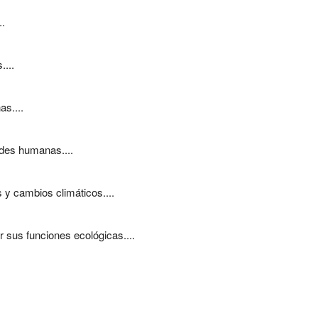
..
....
s....
ades humanas....
 y cambios climáticos....
 sus funciones ecológicas....