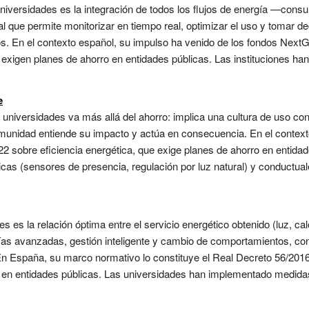
 universidades es la integración de todos los flujos de energía —co
al que permite monitorizar en tiempo real, optimizar el uso y tomar d
ios. En el contexto español, su impulso ha venido de los fondos Nex
 exigen planes de ahorro en entidades públicas. Las instituciones h
e
niversidades va más allá del ahorro: implica una cultura de uso consc
munidad entiende su impacto y actúa en consecuencia. En el context
2 sobre eficiencia energética, que exige planes de ahorro en entida
icas (sensores de presencia, regulación por luz natural) y conductu
s es la relación óptima entre el servicio energético obtenido (luz, calo
s avanzadas, gestión inteligente y cambio de comportamientos, con e
n España, su marco normativo lo constituye el Real Decreto 56/2016
 en entidades públicas. Las universidades han implementado medidas