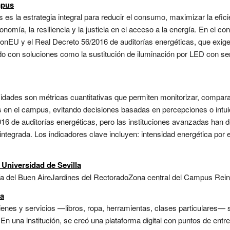
mpus
 es la estrategia integral para reducir el consumo, maximizar la efic
nomía, la resiliencia y la justicia en el acceso a la energía. En el co
onEU y el Real Decreto 56/2016 de auditorías energéticas, que exige
do con soluciones como la sustitución de iluminación por LED con se
idades son métricas cuantitativas que permiten monitorizar, comparar
es en el campus, evitando decisiones basadas en percepciones o intu
2016 de auditorías energéticas, pero las instituciones avanzadas han
integrada. Los indicadores clave incluyen: intensidad energética por 
 Universidad de Sevilla
ía del Buen AireJardines del RectoradoZona central del Campus Rei
ia
enes y servicios —libros, ropa, herramientas, clases particulares— 
. En una institución, se creó una plataforma digital con puntos de ent