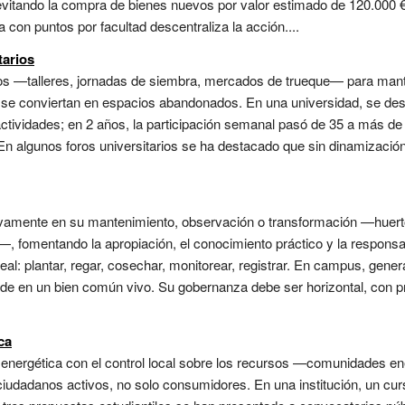
evitando la compra de bienes nuevos por valor estimado de 120.000 
a con puntos por facultad descentraliza la acción....
tarios
s —talleres, jornadas de siembra, mercados de trueque— para mantene
e se conviertan en espacios abandonados. En una universidad, se desi
tividades; en 2 años, la participación semanal pasó de 35 a más de
En algunos foros universitarios se ha destacado que sin dinamización,
tivamente en su mantenimiento, observación o transformación —huert
—, fomentando la apropiación, el conocimiento práctico y la respons
 real: plantar, regar, cosechar, monitorear, registrar. En campus, gene
erde en un bien común vivo. Su gobernanza debe ser horizontal, con pr
ca
n energética con el control local sobre los recursos —comunidades e
udadanos activos, no solo consumidores. En una institución, un curs