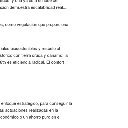
licas, y una ya está en fase de
ón demuestra escalabilidad real....
tes, como vegetación que proporciona
iales biosostenibles y respeto al
istórico con tierra cruda y cáñamo; la
 es eficiencia radical. El confort
 enfoque estratégico, para conseguir la
as actuaciones realizadas en la
económico o un ahorro puro en el