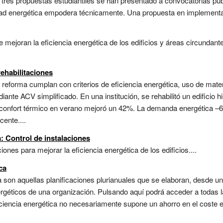
tres propuestas estudiantiles se han presentado a convocatorias púb
d energética empodera técnicamente. Una propuesta en implementaci
mejoran la eficiencia energética de los edificios y áreas circundan
rehabilitaciones
 reforma cumplan con criterios de eficiencia energética, uso de mater
ante ACV simplificado. En una institución, se rehabilitó un edificio h
confort térmico en verano mejoró un 42%. La demanda energética –68%
ente....
: Control de instalaciones
iones para mejorar la eficiencia energética de los edificios....
ca
 son aquellas planificaciones plurianuales que se elaboran, desde un
rgéticos de una organización. Pulsando aquí podrá acceder a todas l
ficiencia energética no necesariamente supone un ahorro en el coste 