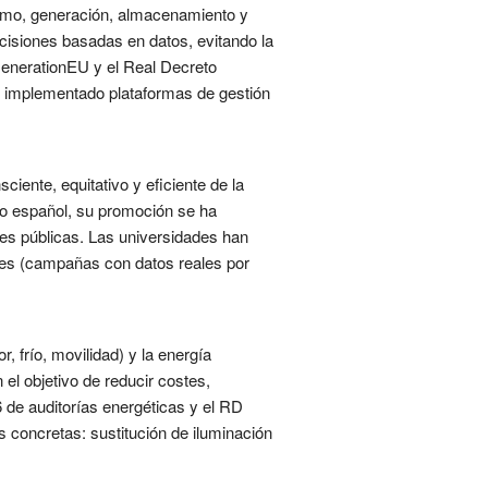
nsumo, generación, almacenamiento y
ecisiones basadas en datos, evitando la
tGenerationEU y el Real Decreto
an implementado plataformas de gestión
iente, equitativo y eficiente de la
o español, su promoción se ha
des públicas. Las universidades han
ales (campañas con datos reales por
r, frío, movilidad) y la energía
l objetivo de reducir costes,
 de auditorías energéticas y el RD
 concretas: sustitución de iluminación