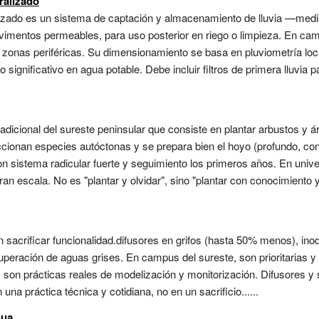
ralizado
lizado es un sistema de captación y almacenamiento de lluvia —media
imentos permeables, para uso posterior en riego o limpieza. En ca
n zonas periféricas. Su dimensionamiento se basa en pluviometría l
o significativo en agua potable. Debe incluir filtros de primera lluvia
adicional del sureste peninsular que consiste en plantar arbustos y á
ccionan especies autóctonas y se prepara bien el hoyo (profundo, co
n sistema radicular fuerte y seguimiento los primeros años. En unive
ran escala. No es "plantar y olvidar", sino "plantar con conocimiento 
n sacrificar funcionalidad.difusores en grifos (hasta 50% menos), ino
eración de aguas grises. En campus del sureste, son prioritarias y 
ca, son prácticas reales de modelización y monitorización. Difusores
una práctica técnica y cotidiana, no en un sacrificio......
gua