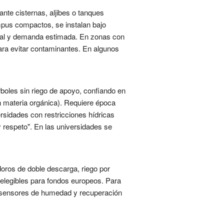
nte cisternas, aljibes o tanques
mpus compactos, se instalan bajo
ocal y demanda estimada. En zonas con
 para evitar contaminantes. En algunos
rboles sin riego de apoyo, confiando en
n materia orgánica). Requiere época
rsidades con restricciones hídricas
y respeto". En las universidades se
doros de doble descarga, riego por
elegibles para fondos europeos. Para
 y sensores de humedad y recuperación