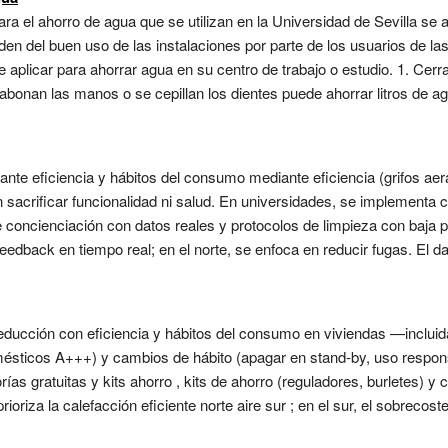
ra el ahorro de agua que se utilizan en la Universidad de Sevilla se
n del buen uso de las instalaciones por parte de los usuarios de la
 aplicar para ahorrar agua en su centro de trabajo o estudio. 1. Cerrar
abonan las manos o se cepillan los dientes puede ahorrar litros de ag
ante eficiencia y hábitos del consumo mediante eficiencia (grifos aer
n sacrificar funcionalidad ni salud. En universidades, se implementa 
oncienciación con datos reales y protocolos de limpieza con baja pre
edback en tiempo real; en el norte, se enfoca en reducir fugas. El dat
 reducción con eficiencia y hábitos del consumo en viviendas —inclui
omésticos A+++) y cambios de hábito (apagar en stand-by, uso respon
ías gratuitas y kits ahorro , kits de ahorro (reguladores, burletes) 
ioriza la calefacción eficiente norte aire sur ; en el sur, el sobrecost