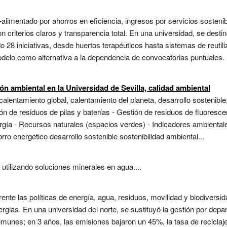
limentado por ahorros en eficiencia, ingresos por servicios sosten
on criterios claros y transparencia total. En una universidad, se desti
o 28 iniciativas, desde huertos terapéuticos hasta sistemas de reutil
delo como alternativa a la dependencia de convocatorias puntuales. 
n ambiental en la Universidad de Sevilla, calidad ambiental
alentamiento global, calentamiento del planeta, desarrollo sostenible
n de residuos de pilas y baterías - Gestión de residuos de fluorescen
rgía - Recursos naturales (espacios verdes) - Indicadores ambiental
orro energetico desarrollo sostenible sostenibilidad ambiental...
 utilizando soluciones minerales en agua....
nte las políticas de energía, agua, residuos, movilidad y biodiversid
ergias. En una universidad del norte, se sustituyó la gestión por dep
omunes; en 3 años, las emisiones bajaron un 45%, la tasa de reciclaje