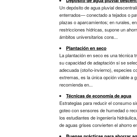
Depósito de agua pluvial descent
Un depósito de agua pluvial descentra
enterrados— conectado a tejados o pav
plazas o aparcamientos; en rurales, e
restricciones hídricas, supone un ahorr
ámbitos universitarios cons...
Plantación en seco
La plantación en seco es una técnica tr
su capacidad de adaptación si se sele
adecuada (otoño-invierno), especies co
extremas, es la única opción viable a g
recomienda en...
Técnicas de economía de agua
Estrategias para reducir el consumo si
goteo con sensores de humedad o recup
los estudiantes de ingeniería hidráuli
de aguas grises convierten el ahorro en 
Buenas prácticas para ahorrar a