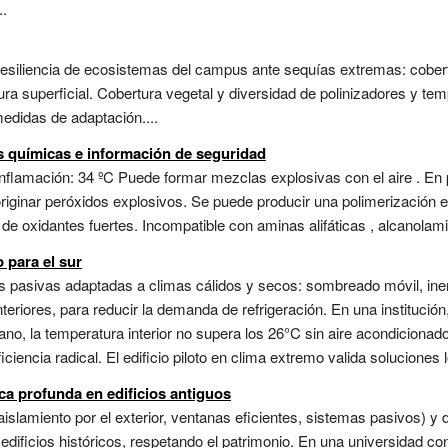
..
 resiliencia de ecosistemas del campus ante sequías extremas: cober
ra superficial. Cobertura vegetal y diversidad de polinizadores y te
medidas de adaptación....
s químicas e información de seguridad
nflamación: 34 ºC Puede formar mezclas explosivas con el aire . En
originar peróxidos explosivos. Se puede producir una polimerización
e oxidantes fuertes. Incompatible con aminas alifáticas , alcanolamin
 para el sur
s pasivas adaptadas a climas cálidos y secos: sombreado móvil, ine
nteriores, para reducir la demanda de refrigeración. En una institución
rano, la temperatura interior no supera los 26°C sin aire acondicionad
ciencia radical. El edificio piloto en clima extremo valida soluciones l
ca profunda en edificios antiguos
slamiento por el exterior, ventanas eficientes, sistemas pasivos) y 
icios históricos, respetando el patrimonio. En una universidad con e