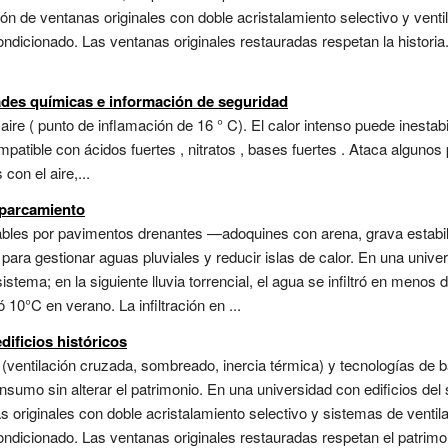
n de ventanas originales con doble acristalamiento selectivo y ventil
condicionado. Las ventanas originales restauradas respetan la histori
ades químicas e información de seguridad
re ( punto de inflamación de 16 ° C). El calor intenso puede inestab
patible con ácidos fuertes , nitratos , bases fuertes . Ataca alguno
on el aire,...
aparcamiento
eables por pavimentos drenantes —adoquines con arena, grava esta
 para gestionar aguas pluviales y reducir islas de calor. En una unive
sistema; en la siguiente lluvia torrencial, el agua se infiltró en meno
10°C en verano. La infiltración en ...
edificios históricos
ventilación cruzada, sombreado, inercia térmica) y tecnologías de b
onsumo sin alterar el patrimonio. En una universidad con edificios del 
originales con doble acristalamiento selectivo y sistemas de ventilac
acondicionado. Las ventanas originales restauradas respetan el patrim