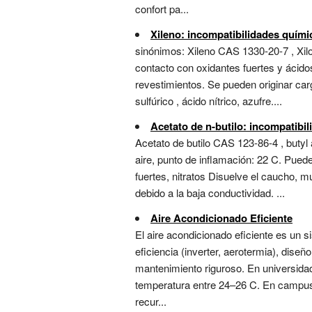
confort pa...
Xileno: incompatibilidades quími
sinónimos: Xileno CAS 1330-20-7 , Xilo
contacto con oxidantes fuertes y ácid
revestimientos. Se pueden originar carg
sulfúrico , ácido nítrico, azufre....
Acetato de n-butilo: incompatibi
Acetato de butilo CAS 123-86-4 , buty
aire, punto de inflamación: 22 C. Puede
fuertes, nitratos Disuelve el caucho, 
debido a la baja conductividad. ...
Aire Acondicionado Eficiente
El aire acondicionado eficiente es un 
eficiencia (inverter, aerotermia), dise
mantenimiento riguroso. En universidade
temperatura entre 24–26 C. En campus h
recur...