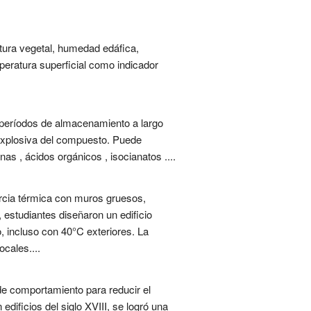
tura vegetal, humedad edáfica,
mperatura superficial como indicador
 períodos de almacenamiento a largo
 explosiva del compuesto. Puede
as , ácidos orgánicos , isocianatos ....
rcia térmica con muros gruesos,
, estudiantes diseñaron un edificio
o, incluso con 40°C exteriores. La
ocales....
de comportamiento para reducir el
dificios del siglo XVIII, se logró una