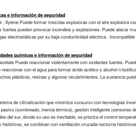
cas e información de seguridad
l , Xylene Puede formar mezclas explosivas con el aire explosiva con
os fuertes pueden provocar incendios y explosiones. Puede atacar m
as electrostáticas por su baja conductividad eléctrica . Incompatible
lidades químicas e información de seguridad
l acetate Puede reaccionar violentamente con oxidantes fuertes. Pue
 reaccionar con el agua para formar ácido acético y alcohol n-butílic
muchos plásticos, resinas y algunos recubrimientos. La sustancia pue
sistema de climatización que minimiza consumo con tecnologías inver
ño pasivo (sombreado, inercia térmica), gestión inteligente (sensores 
s del sur, donde su uso es inevitable, se prioriza el control temperat
istóricos, se combinan con ventilación cruzada nocturna históricos .