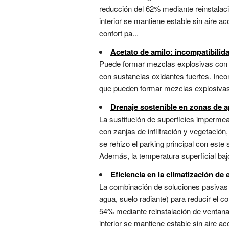
reducción del 62% mediante reinstalació
interior se mantiene estable sin aire a
confort pa...
Acetato de amilo: incompatibilid
Puede formar mezclas explosivas con ai
con sustancias oxidantes fuertes. Incom
que pueden formar mezclas explosivas c
Drenaje sostenible en zonas de 
La sustitución de superficies imperm
con zanjas de infiltración y vegetación,
se rehizo el parking principal con este 
Además, la temperatura superficial bajó 
Eficiencia en la climatización de 
La combinación de soluciones pasivas (
agua, suelo radiante) para reducir el c
54% mediante reinstalación de ventanas 
interior se mantiene estable sin aire 