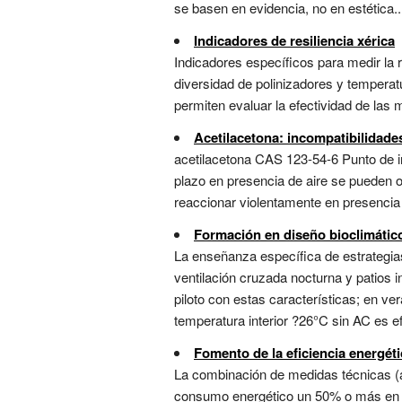
se basen en evidencia, no en estética..
Indicadores de resiliencia xérica
Indicadores específicos para medir la
diversidad de polinizadores y temperatu
permiten evaluar la efectividad de las 
Acetilacetona: incompatibilidade
acetilacetona CAS 123-54-6 Punto de i
plazo en presencia de aire se pueden 
reaccionar violentamente en presencia d
Formación en diseño bioclimático
La enseñanza específica de estrategia
ventilación cruzada nocturna y patios i
piloto con estas características; en ve
temperatura interior ?26°C sin AC es efi
Fomento de la eficiencia energéti
La combinación de medidas técnicas (ai
consumo energético un 50% o más en edif