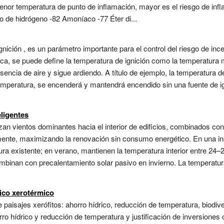
menor temperatura de punto de inflamación, mayor es el riesgo de inf
o de hidrógeno -82 Amoníaco -77 Éter di...
gnición , es un parámetro importante para el control del riesgo de in
ca, se puede define la temperatura de ignición como la temperatura 
encia de aire y sigue ardiendo. A título de ejemplo, la temperatura de 
temperatura, se encenderá y mantendrá encendido sin una fuente de i
eligentes
izan vientos dominantes hacia el interior de edificios, combinados 
nte, maximizando la renovación sin consumo energético. En una insti
ctura existente; en verano, mantienen la temperatura interior entre 24–
ombinan con precalentamiento solar pasivo en invierno. La temperatur
tico xerotérmico
paisajes xerófitos: ahorro hídrico, reducción de temperatura, biodiv
orro hídrico y reducción de temperatura y justificación de inversione