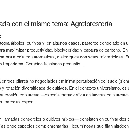
nada con el mismo tema: Agroforestería
o
ntegra árboles, cultivos y, en algunos casos, pastoreo controlado en 
ara maximizar productividad, biodiversidad y captura de carbono. E
 sombra media con aromáticas, o alcorques con setas micorrícicas. E
os trepadores. Combina funciones productiv ...
 en tres pilares no negociables : mínima perturbación del suelo (sie
) y rotación diversificada de cultivos. En el contexto universitario, e
tra erosión en sureste —especialmente crítica en laderas del sureste
n parcelas exper ...
 llamadas consorcios o cultivos mixtos— consisten en cultivar dos
as entre especies complementarias : leguminosas que fijan nitrógen