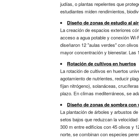
judías, o plantas repelentes que proteg
estudiantes miden rendimientos, biodive
Diseño de zonas de estudio al air
La creación de espacios exteriores có
acceso a agua potable y conexión Wi-Fi
diseñaron 12 "aulas verdes" con olivos 
mayor concentración y bienestar. Las 1
Rotación de cultivos en huertos
La rotación de cultivos en huertos univ
agotamiento de nutrientes, reducir pla
fijan nitrógeno), solanáceas, crucífera
plazo. En climas mediterráneos, se adap
Diseño de zonas de sombra con v
La plantación de árboles y arbustos d
setos bajos que reduzcan la velocidad d
300 m entre edificios con 45 olivos y 
norte, se combinan con especies perenn