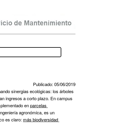
Publicado: 05/06/2019
ndo sinergias ecológicas: los árboles 
ran ingresos a corto plazo. En campus 
mplementado en 
parcelas 
 con olivos y cereal, o almendros y leguminosas. Para estudiantes de ingeniería agronómica, es un 
co es claro: 
más biodiversidad 