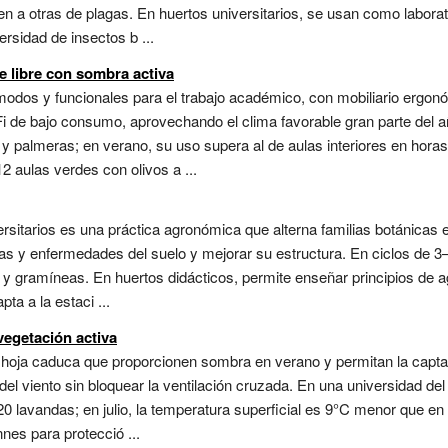
en a otras de plagas. En huertos universitarios, se usan como laborat
rsidad de insectos b ...
e libre con sombra activa
modos y funcionales para el trabajo académico, con mobiliario ergon
 de bajo consumo, aprovechando el clima favorable gran parte del año
y palmeras; en verano, su uso supera al de aulas interiores en horas 
2 aulas verdes con olivos a ...
ersitarios es una práctica agronómica que alterna familias botánicas 
gas y enfermedades del suelo y mejorar su estructura. En ciclos de 
s y gramíneas. En huertos didácticos, permite enseñar principios de a
ta a la estaci ...
egetación activa
e hoja caduca que proporcionen sombra en verano y permitan la capta
el viento sin bloquear la ventilación cruzada. En una universidad del
120 lavandas; en julio, la temperatura superficial es 9°C menor que 
es para protecció ...