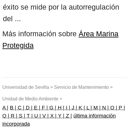
éxito se mide por la autorregulación
del ...
Más información sobre
Área Marina
Protegida
Universidad de Sevilla > Servicio de Mantenimiento >
Unidad de Medio Ambiente >
A |
B |
C |
D |
E |
F |
G |
H |
I |
J |
K |
L |
M |
N |
O |
P |
Q |
R |
S |
T |
U |
V |
X |
Y |
Z |
última información
incorporada