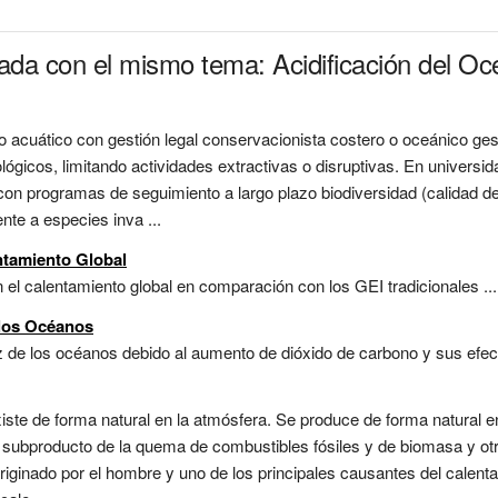
nada con el mismo tema: Acidificación del O
o acuático con gestión legal conservacionista costero o oceánico ge
gicos, limitando actividades extractivas o disruptivas. En universida
 con programas de seguimiento a largo plazo biodiversidad (calidad de
nte a especies inva ...
ntamiento Global
l calentamiento global en comparación con los GEI tradicionales ...
 los Océanos
z de los océanos debido al aumento de dióxido de carbono y sus efec
iste de forma natural en la atmósfera. Se produce de forma natural e
 subproducto de la quema de combustibles fósiles y de biomasa y otr
originado por el hombre y uno de los principales causantes del calent