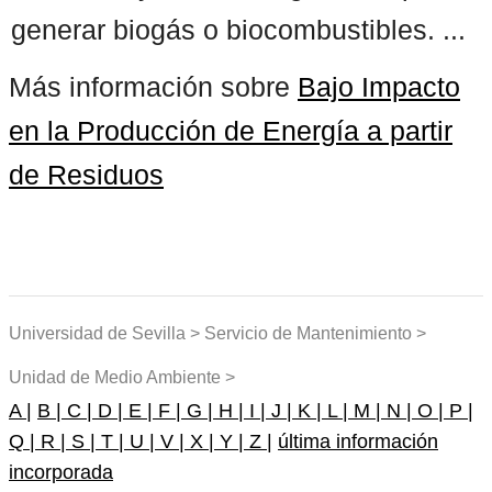
generar biogás o biocombustibles. ...
Más información sobre
Bajo Impacto
en la Producción de Energía a partir
de Residuos
Universidad de Sevilla > Servicio de Mantenimiento >
Unidad de Medio Ambiente >
A |
B |
C |
D |
E |
F |
G |
H |
I |
J |
K |
L |
M |
N |
O |
P |
Q |
R |
S |
T |
U |
V |
X |
Y |
Z |
última información
incorporada