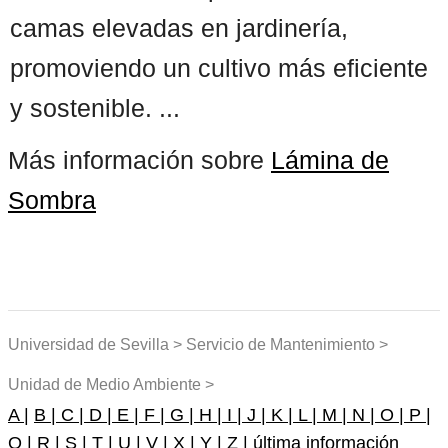
camas elevadas en jardinería,
promoviendo un cultivo más eficiente
y sostenible. ...
Más información sobre
Lámina de
Sombra
Universidad de Sevilla > Servicio de Mantenimiento >
Unidad de Medio Ambiente >
A |
B |
C |
D |
E |
F |
G |
H |
I |
J |
K |
L |
M |
N |
O |
P |
Q |
R |
S |
T |
U |
V |
X |
Y |
Z |
última información