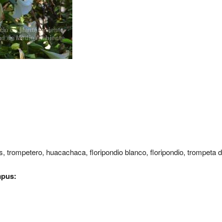
, trompetero, huacachaca, floripondio blanco, floripondio, trompeta de
mpus: