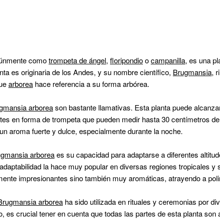
múnmente como
trompeta de ángel
,
floripondio
o
campanilla
, es una pl
nta es originaria de los Andes, y su nombre científico,
Brugmansia
, 
que
arborea
hace referencia a su forma arbórea.
gmansia arborea
son bastante llamativas. Esta planta puede alcanzar
ntes en forma de trompeta que pueden medir hasta 30 centímetros de 
 un aroma fuerte y dulce, especialmente durante la noche.
ugmansia arborea
es su capacidad para adaptarse a diferentes altitud
adaptabilidad la hace muy popular en diversas regiones tropicales y 
mente impresionantes sino también muy aromáticas, atrayendo a polin
Brugmansia arborea
ha sido utilizada en rituales y ceremonias por di
es crucial tener en cuenta que todas las partes de esta planta son a