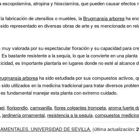
la escopolamina, atropina y hiosciamina, que pueden causar efectos 
a fabricación de utensilios o muebles, la
Brugmansia arborea
ha enco
a sido representado en diversas obras de arte y es mencionada en re
 muy valorada por su espectacular floración y su capacidad para cre
s bastante resistente a la sequía, lo que la convierte en una planta 
xicidad, es importante plantarla en lugares donde no esté al alcance 
rugmansia arborea
ha sido estudiada por sus compuestos activos, q
sido utilizados en la medicina tradicional para tratar diversos probl
, es fundamental manejar esta planta con extremo cuidado.
gel
,
floripondio
,
campanilla
,
flores colgantes trompeta
,
aroma fuerte d
,
jardinería ornamental
,
resistencia a la sequía
,
compuestos medicina
AMENTALES. UNIVERSIDAD DE SEVILLA.
(última actualización:
2