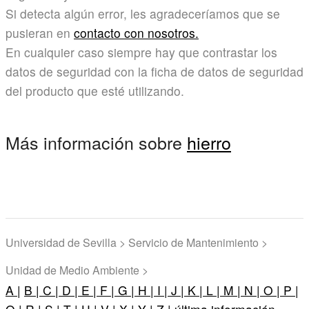
Si detecta algún error, les agradeceríamos que se
pusieran en
contacto con nosotros.
En cualquier caso siempre hay que contrastar los
datos de seguridad con la ficha de datos de seguridad
del producto que esté utilizando.
Más información sobre
hierro
Universidad de Sevilla > Servicio de Mantenimiento >
Unidad de Medio Ambiente >
A |
B |
C |
D |
E |
F |
G |
H |
I |
J |
K |
L |
M |
N |
O |
P |