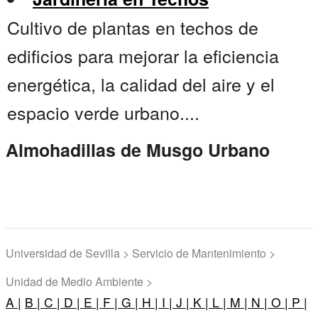
Cultivo de plantas en techos de
edificios para mejorar la eficiencia
energética, la calidad del aire y el
espacio verde urbano....
Almohadillas de Musgo Urbano
Universidad de Sevilla > Servicio de Mantenimiento >
Unidad de Medio Ambiente >
A |
B |
C |
D |
E |
F |
G |
H |
I |
J |
K |
L |
M |
N |
O |
P |