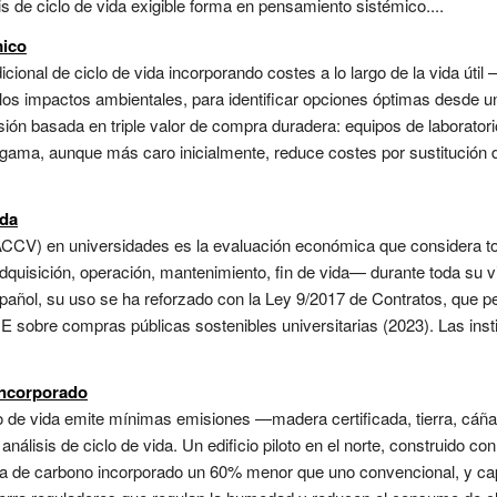
isis de ciclo de vida exigible forma en pensamiento sistémico....
mico
icional de ciclo de vida incorporando costes a lo largo de la vida útil
los impactos ambientales, para identificar opciones óptimas desde una
sión basada en triple valor de compra duradera: equipos de laboratorio,
gama, aunque más caro inicialmente, reduce costes por sustitución d
ida
a (ACCV) en universidades es la evaluación económica que considera 
adquisición, operación, mantenimiento, fin de vida— durante toda su v
español, su uso se ha reforzado con la Ley 9/2017 de Contratos, que pe
RUE sobre compras públicas sostenibles universitarias (2023). Las ins
incorporado
clo de vida emite mínimas emisiones —madera certificada, tierra, c
análisis de ciclo de vida. Un edificio piloto en el norte, construido c
lla de carbono incorporado un 60% menor que uno convencional, y ca