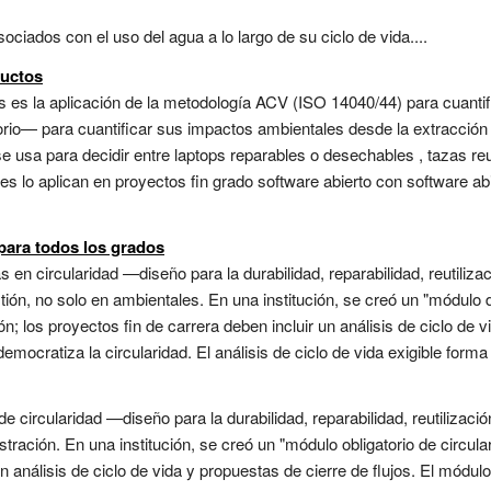
ciados con el uso del agua a lo largo de su ciclo de vida....
ductos
tos es la aplicación de la metodología ACV (ISO 14040/44) para cuant
torio— para cuantificar sus impactos ambientales desde la extracción 
se usa para decidir entre laptops reparables o desechables , tazas re
tes lo aplican en proyectos fin grado software abierto con software a
para todos los grados
s en circularidad —diseño para la durabilidad, reparabilidad, reutiliz
stión, no solo en ambientales. En una institución, se creó un "módulo d
ón; los proyectos fin de carrera deben incluir un análisis de ciclo de v
emocratiza la circularidad. El análisis de ciclo de vida exigible form
e circularidad —diseño para la durabilidad, reparabilidad, reutilizació
tración. En una institución, se creó un "módulo obligatorio de circula
n análisis de ciclo de vida y propuestas de cierre de flujos. El módul