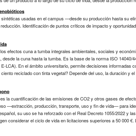
de un producto a lo largo de su ciclo de vida, desde la producción ha
xenobióticos
as sintéticas usadas en el campus —desde su producción hasta su eli
reducción. Identificación de puntos críticos de impacto y oportunidad
Vida
de los efectos cuna a tumba integrales ambientales, sociales y económ
a, desde la cuna hasta la tumba. Es la base de la norma ISO 14040/44
E-LCA). En el ámbito universitario, permite decisiones informadas con
 ciento reciclado con tinta vegetal? Depende del uso, la duración y el
rbono
no es la cuantificación de las emisiones de CO2 y otros gases de efec
eso —extracción, producción, transporte, uso y fin de vida— para ide
o español, su uso se ha reforzado con el Real Decreto 1055/2022 y la
gen considerar el ciclo de vida en licitaciones superiores a 50 000 €