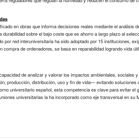
 tierra reguladores que regulan la humedad y reducen el consumo de cl
adas
ificado en obras que informa decisiones reales mediante el análisis d
a durabilidad sobre el bajo coste que es ahorro a largo plazo al selecc
lado por red interuniversitaria ha sido adoptado por 15 instituciones, 
En compra de ordenadores, se basa en reparabilidad logrando vida útil
 capacidad de analizar y valorar los impactos ambientales, sociales 
ón, producción, distribución, uso y fin de vida— evitando solucione
torno universitario español, esta competencia es clave para evitar e
uniones universitarias la ha incorporado como eje transversal en s