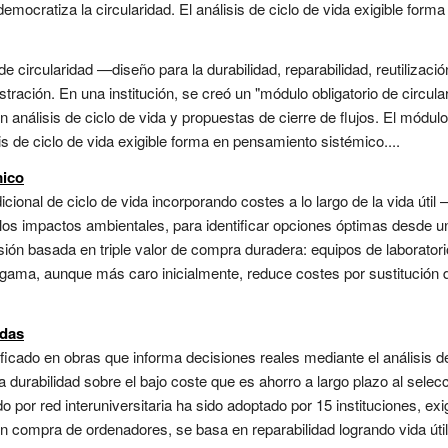
emocratiza la circularidad. El análisis de ciclo de vida exigible form
e circularidad —diseño para la durabilidad, reparabilidad, reutilizació
tración. En una institución, se creó un "módulo obligatorio de circula
n análisis de ciclo de vida y propuestas de cierre de flujos. El módul
isis de ciclo de vida exigible forma en pensamiento sistémico....
mico
icional de ciclo de vida incorporando costes a lo largo de la vida útil
los impactos ambientales, para identificar opciones óptimas desde una
sión basada en triple valor de compra duradera: equipos de laboratorio,
gama, aunque más caro inicialmente, reduce costes por sustitución d
adas
ificado en obras que informa decisiones reales mediante el análisis d
a durabilidad sobre el bajo coste que es ahorro a largo plazo al selecc
lado por red interuniversitaria ha sido adoptado por 15 instituciones, 
En compra de ordenadores, se basa en reparabilidad logrando vida útil