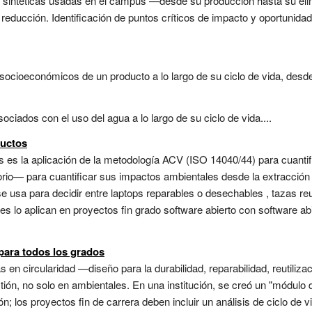
as sintéticas usadas en el campus —desde su producción hasta su eli
reducción. Identificación de puntos críticos de impacto y oportunidad
ocioeconómicos de un producto a lo largo de su ciclo de vida, desde 
ciados con el uso del agua a lo largo de su ciclo de vida....
ductos
tos es la aplicación de la metodología ACV (ISO 14040/44) para cuant
torio— para cuantificar sus impactos ambientales desde la extracción 
se usa para decidir entre laptops reparables o desechables , tazas re
tes lo aplican en proyectos fin grado software abierto con software a
para todos los grados
s en circularidad —diseño para la durabilidad, reparabilidad, reutiliz
stión, no solo en ambientales. En una institución, se creó un "módulo d
ón; los proyectos fin de carrera deben incluir un análisis de ciclo de v