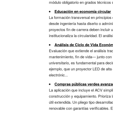
módulo obligatorio en grados técnicos d
Educación en economía circular
La formación transversal en principios d
desde ingeniería hasta diseño o adminis
proyectos fin de carrera deben incluir u
institucionaliza la circularidad. El anál
Análisis de Ciclo de Vida Econó
Evaluación que extiende el análisis trad
mantenimiento, fin de vida— junto con 
universitario, es fundamental para deci
ejemplo, que un proyector LED de alta 
electrónic...
Compras públicas verdes avanz
La aplicación que incluye el ACV simpl
construcción y equipamiento. Prioriza l
útil extendida. Un pliego tipo desarrol
renovable con garantías verificables. 