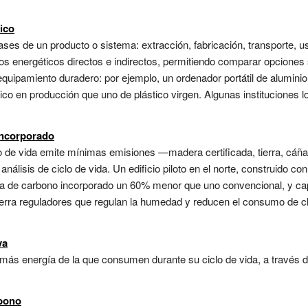
ico
ases de un producto o sistema: extracción, fabricación, transporte, uso
ujos energéticos directos e indirectos, permitiendo comparar opcione
 equipamiento duradero: por ejemplo, un ordenador portátil de alumini
 en producción que uno de plástico virgen. Algunas instituciones lo 
incorporado
clo de vida emite mínimas emisiones —madera certificada, tierra, c
análisis de ciclo de vida. Un edificio piloto en el norte, construido c
lla de carbono incorporado un 60% menor que uno convencional, y ca
 tierra reguladores que regulan la humedad y reducen el consumo de cl
va
más energía de la que consumen durante su ciclo de vida, a través de
rbono