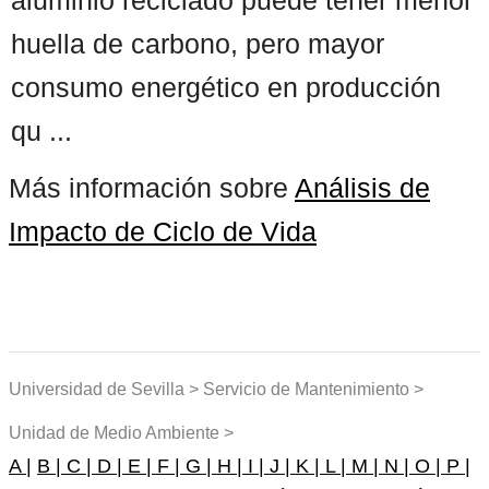
huella de carbono, pero mayor
consumo energético en producción
qu ...
Más información sobre
Análisis de
Impacto de Ciclo de Vida
Universidad de Sevilla > Servicio de Mantenimiento >
Unidad de Medio Ambiente >
A |
B |
C |
D |
E |
F |
G |
H |
I |
J |
K |
L |
M |
N |
O |
P |