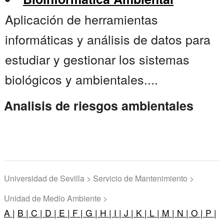
Aplicación de herramientas
informáticas y análisis de datos para
estudiar y gestionar los sistemas
biológicos y ambientales....
Analisis de riesgos ambientales
Universidad de Sevilla > Servicio de Mantenimiento >
Unidad de Medio Ambiente >
A |
B |
C |
D |
E |
F |
G |
H |
I |
J |
K |
L |
M |
N |
O |
P |