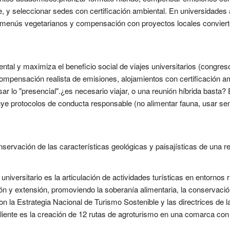
le, y seleccionar sedes con certificación ambiental. En universidades
y menús vegetarianos y compensación con proyectos locales conviert
tal y maximiza el beneficio social de viajes universitarios (congres
compensación realista de emisiones, alojamientos con certificación a
r lo "presencial".¿es necesario viajar, o una reunión híbrida basta? 
uye protocolos de conducta responsable (no alimentar fauna, usar se
ervación de las características geológicas y paisajísticas de una re
 universitario es la articulación de actividades turísticas en entornos
n y extensión, promoviendo la soberanía alimentaria, la conservación 
on la Estrategia Nacional de Turismo Sostenible y las directrices de 
liente es la creación de 12 rutas de agroturismo en una comarca con 