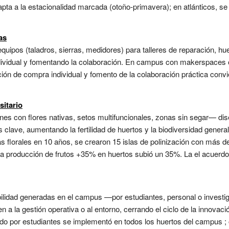
pta a la estacionalidad marcada (otoño-primavera); en atlánticos, se 
as
ipos (taladros, sierras, medidores) para talleres de reparación, hu
dividual y fomentando la colaboración. En campus con makerspaces o
ión de compra individual y fomento de la colaboración práctica convi
sitario
nes con flores nativas, setos multifuncionales, zonas sin segar— d
 clave, aumentando la fertilidad de huertos y la biodiversidad general.
s florales en 10 años, se crearon 15 islas de polinización con más d
 la producción de frutos +35% en huertos subió un 35%. La el acuer
ilidad generadas en el campus —por estudiantes, personal o investi
en a la gestión operativa o al entorno, cerrando el ciclo de la innovac
ado por estudiantes se implementó en todos los huertos del campus ; 