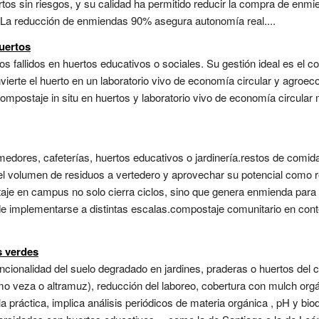
tos sin riesgos, y su calidad ha permitido reducir la compra de en
. La reducción de enmiendas 90% asegura autonomía real....
uertos
s fallidos en huertos educativos o sociales. Su gestión ideal es el co
ierte el huerto en un laboratorio vivo de economía circular y agroeco
ompostaje in situ en huertos y laboratorio vivo de economía circular
edores, cafeterías, huertos educativos o jardinería.restos de comid
 el volumen de residuos a vertedero y aprovechar su potencial como 
taje en campus no solo cierra ciclos, sino que genera enmienda para
ede implementarse a distintas escalas.compostaje comunitario en cont
s verdes
funcionalidad del suelo degradado en jardines, praderas o huertos de
o veza o altramuz), reducción del laboreo, cobertura con mulch orgá
n la práctica, implica análisis periódicos de materia orgánica , pH y b