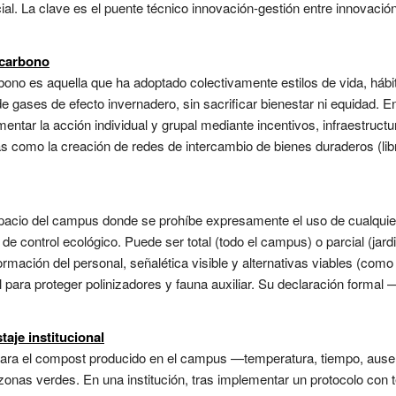
cial. La clave es el puente técnico innovación-gestión entre innovaci
 carbono
rbono es aquella que ha adoptado colectivamente estilos de vida, há
e gases de efecto invernadero, sin sacrificar bienestar ni equidad. E
omentar la acción individual y grupal mediante incentivos, infraestructu
 como la creación de redes de intercambio de bienes duraderos (libr
pacio del campus donde se prohíbe expresamente el uso de cualquier p
control ecológico. Puede ser total (todo el campus) o parcial (jardi
ormación del personal, señalética visible y alternativas viables (com
l para proteger polinizadores y fauna auxiliar. Su declaración formal 
aje institucional
para el compost producido en el campus —temperatura, tiempo, ause
zonas verdes. En una institución, tras implementar un protocolo con t