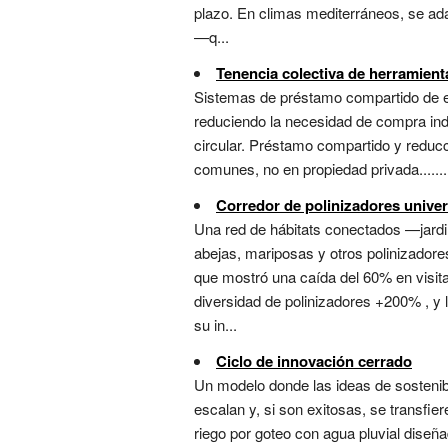
plazo. En climas mediterráneos, se ada
—q...
Tenencia colectiva de herramient
Sistemas de préstamo compartido de equ
reduciendo la necesidad de compra in
circular. Préstamo compartido y reducc
comunes, no en propiedad privada.......
Corredor de polinizadores univer
Una red de hábitats conectados —jardi
abejas, mariposas y otros polinizadores
que mostró una caída del 60% en visita
diversidad de polinizadores +200% , y
su in...
Ciclo de innovación cerrado
Un modelo donde las ideas de sostenib
escalan y, si son exitosas, se transfier
riego por goteo con agua pluvial diseñ