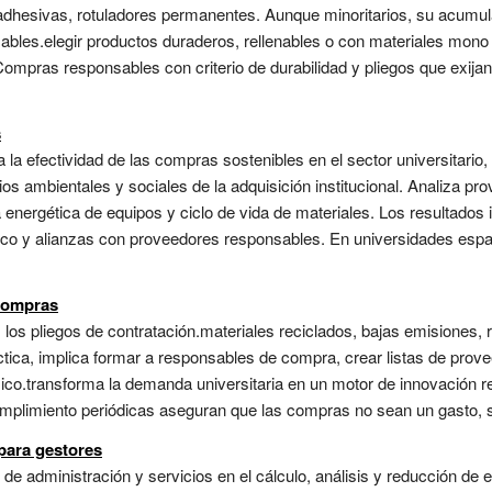
adhesivas, rotuladores permanentes. Aunque minoritarios, su acumulac
es.elegir productos duraderos, rellenables o con materiales mono (fá
 Compras responsables con criterio de durabilidad y pliegos que exijan
s
 la efectividad de las compras sostenibles en el sector universitario, 
os ambientales y sociales de la adquisición institucional. Analiza pro
a energética de equipos y ciclo de vida de materiales. Los resultados
ico y alianzas con proveedores responsables. En universidades español
 compras
os los pliegos de contratación.materiales reciclados, bajas emisiones,
ráctica, implica formar a responsables de compra, crear listas de prove
ico.transforma la demanda universitaria en un motor de innovación r
umplimiento periódicas aseguran que las compras no sean un gasto, sin
para gestores
 de administración y servicios en el cálculo, análisis y reducción de