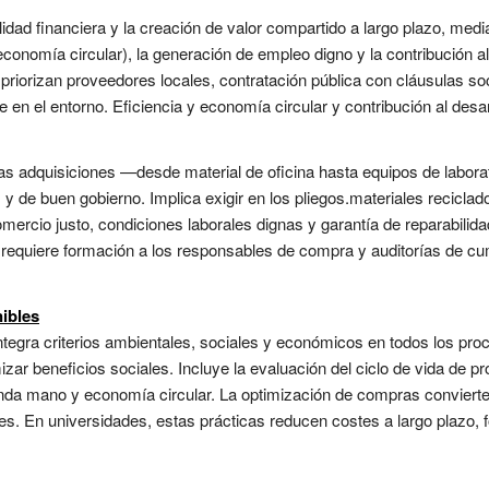
dad financiera y la creación de valor compartido a largo plazo, media
onomía circular), la generación de empleo digno y la contribución al 
iorizan proveedores locales, contratación pública con cláusulas soc
n el entorno. Eficiencia y economía circular y contribución al desarro
 las adquisiciones —desde material de oficina hasta equipos de laborat
 y de buen gobierno. Implica exigir en los pliegos.materiales reciclad
omercio justo, condiciones laborales dignas y garantía de reparabilid
n requiere formación a los responsables de compra y auditorías de cum
ibles
 integra criterios ambientales, sociales y económicos en todos los pr
ar beneficios sociales. Incluye la evaluación del ciclo de vida de p
nda mano y economía circular. La optimización de compras convierte 
. En universidades, estas prácticas reducen costes a largo plazo, 