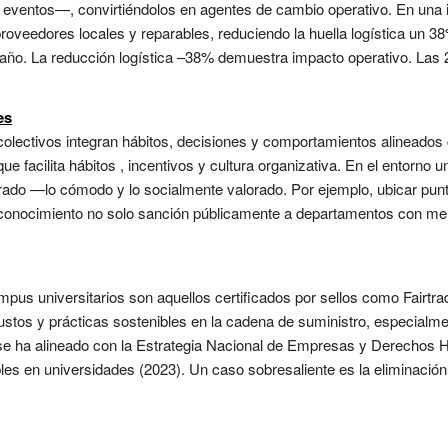
ventos—, convirtiéndolos en agentes de cambio operativo. En una ins
oveedores locales y reparables, reduciendo la huella logística un 38
/año. La reducción logística –38% demuestra impacto operativo. Las 2
es
colectivos integran hábitos, decisiones y comportamientos alineados c
 que facilita hábitos , incentivos y cultura organizativa. En el entorno 
orado —lo cómodo y lo socialmente valorado. Por ejemplo, ubicar punt
reconocimiento no solo sanción públicamente a departamentos con men
mpus universitarios son aquellos certificados por sellos como Fairt
justos y prácticas sostenibles en la cadena de suministro, especialme
se ha alineado con la Estrategia Nacional de Empresas y Derechos 
 en universidades (2023). Un caso sobresaliente es la eliminación to