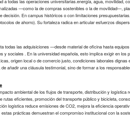
dad a todas las operaciones universitarias.energía, agua, movilidad, c
rmalizadas —como la de compras sostenibles o la de movilidad—, pl
decisión. En campus históricos o con limitaciones presupuestarias, 
otocolos de ahorro). Su fortaleza radica en articular esfuerzos disper
ta todas las adquisiciones —desde material de oficina hasta equipos d
s y sociales . En la universidad española, esto implica exigir en los p
icas, origen local o de comercio justo, condiciones laborales dignas 
ta de añadir una cláusula testimonial, sino de formar a los responsabl
e
mpacto ambiental de los flujos de transporte, distribución y logística 
 de rutas eficientes, promoción del transporte público y bicicleta, con
ción logística reduce emisiones de CO2, mejora la eficiencia operativa
estas prácticas demuestran el compromiso institucional con la sosten