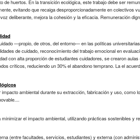
o de huertos. En la transición ecológica, este trabajo debe ser rem
mente, evitando que recaiga desproporcionadamente en colectivos v
n voz deliberante, mejora la cohesión y la eficacia. Remuneración dig
lidad
cuidado —propio, de otros, del entorno— en las políticas universitaria
lidades de cuidado, reconocimiento del trabajo emocional en evaluac
rsidad con alta proporción de estudiantes cuidadores, se crearon aula
riodos críticos, reduciendo un 30% el abandono temprano. La el acue
lógicos
impacto ambiental durante su extracción, fabricación y uso, como los
ovable....
inimizar el impacto ambiental, utilizando prácticas sostenibles y re
rna (entre facultades, servicios, estudiantes) y externa (con adminis