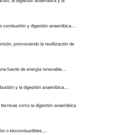
ión, la digestión anaeróbica y la
 combustión y digestión anaeróbica....
sión, promoviendo la reutilización de
na fuente de energía renovable....
stión y la digestión anaeróbica....
 técnicas como la digestión anaeróbica
or o biocombustibles....