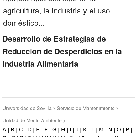
agricultura, la industria y el uso
doméstico....
Desarrollo de Estrategias de
Reduccion de Desperdicios en la
Industria Alimentaria
Universidad de Sevilla > Servicio de Mantenimiento >
Unidad de Medio Ambiente >
A |
B |
C |
D |
E |
F |
G |
H |
I |
J |
K |
L |
M |
N |
O |
P |