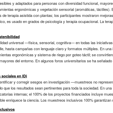
cesibles y adaptados para personas con diversidad funcional, mayor
ientas ergonómicas y vegetación sensorial (aromáticas, táctiles). En
 de terapia asistida con plantas; los participantes mostraron mejoras
co, es usado en grados de psicología y terapia ocupacional. La terap
stenibilidad
ilidad universal —física, sensorial, cognitiva— en todas las iniciativ
le, hasta campañas con lenguaje claro y formatos múltiples. En una in
entas ergonómicas y sistema de riego por goteo táctil; se convirtie
mayores del entorno. En algunos foros universitarios se ha señalado q
 sociales en IDi
ntificar y corregir sesgos en investigación —muestreos no represen
 que los resultados sean pertinentes para toda la sociedad. En una in
catorias internas; el 100% de los proyectos financiados incluye muest
ible enriquece la ciencia. Los muestreos inclusivos 100% garantizan re
clusivos