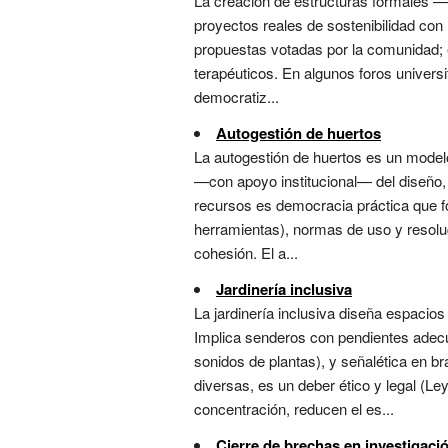
La creación de estructuras formales —p
proyectos reales de sostenibilidad con 
propuestas votadas por la comunidad; 
terapéuticos. En algunos foros universi
democratiz...
Autogestión de huertos
La autogestión de huertos es un model
—con apoyo institucional— del diseño, 
recursos es democracia práctica que f
herramientas), normas de uso y resoluc
cohesión. El a...
Jardinería inclusiva
La jardinería inclusiva diseña espacios
Implica senderos con pendientes adecuad
sonidos de plantas), y señalética en 
diversas, es un deber ético y legal (Le
concentración, reducen el es...
Cierre de brechas en investigaci