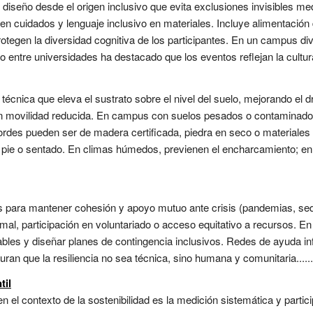
 diseño desde el origen inclusivo que evita exclusiones invisibles med
ren cuidados y lenguaje inclusivo en materiales. Incluye alimentación d
tegen la diversidad cognitiva de los participantes. En un campus dive
do entre universidades ha destacado que los eventos reflejan la cultura 
técnica que eleva el sustrato sobre el nivel del suelo, mejorando el 
on movilidad reducida. En campus con suelos pesados o contaminados
bordes pueden ser de madera certificada, piedra en seco o materiales
de pie o sentado. En climas húmedos, previenen el encharcamiento; e
s para mantener cohesión y apoyo mutuo ante crisis (pandemias, seq
al, participación en voluntariado o acceso equitativo a recursos. En
rables y diseñar planes de contingencia inclusivos. Redes de ayuda in
ran que la resiliencia no sea técnica, sino humana y comunitaria......
til
en el contexto de la sostenibilidad es la medición sistemática y parti