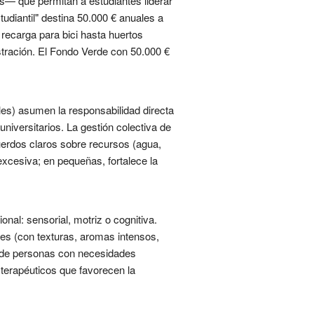
as— que permitan a estudiantes liderar
tudiantil" destina 50.000 € anuales a
recarga para bici hasta huertos
ustración. El Fondo Verde con 50.000 €
les) asumen la responsabilidad directa
niversitarios. La gestión colectiva de
uerdos claros sobre recursos (agua,
excesiva; en pequeñas, fortalece la
nal: sensorial, motriz o cognitiva.
les (con texturas, aromas intensos,
es de personas con necesidades
 terapéuticos que favorecen la