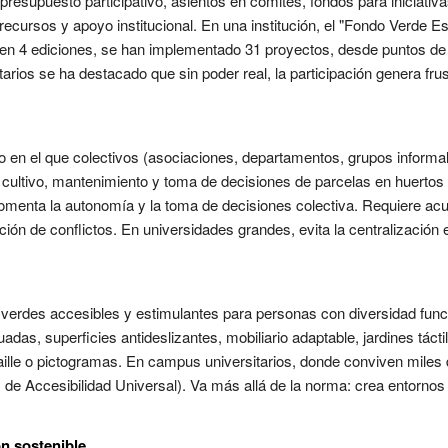
resupuesto participativo, asientos en comités, fondos para iniciativ
recursos y apoyo institucional. En una institución, el "Fondo Verde Es
en 4 ediciones, se han implementado 31 proyectos, desde puntos de 
tarios se ha destacado que sin poder real, la participación genera fr
o en el que colectivos (asociaciones, departamentos, grupos informa
cultivo, mantenimiento y toma de decisiones de parcelas en huertos u
omenta la autonomía y la toma de decisiones colectiva. Requiere ac
ión de conflictos. En universidades grandes, evita la centralización 
 verdes accesibles y estimulantes para personas con diversidad funcio
as, superficies antideslizantes, mobiliario adaptable, jardines tácti
braille o pictogramas. En campus universitarios, donde conviven mil
y de Accesibilidad Universal). Va más allá de la norma: crea entornos
ón sostenible