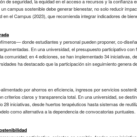
ción de seguridad, la equidad en el acceso a recursos y la confianza en 
 un campus sostenible debe generar bienestar, no solo reducir impa
ad en el Campus (2023), que recomienda integrar indicadores de bienes
urada
fímeros— donde estudiantes y personal pueden proponer, co-diseñar y
rgumentadas. En una universidad, el presupuesto participativo con f
 la comunidad; en 4 ediciones, se han implementado 34 iniciativas, 
ersidades ha destacado que la participación sin seguimiento genera de
limentado por ahorros en eficiencia, ingresos por servicios sosten
on criterios claros y transparencia total. En una universidad, se desti
o 28 iniciativas, desde huertos terapéuticos hasta sistemas de reutil
delo como alternativa a la dependencia de convocatorias puntuales. 
ostenibilidad