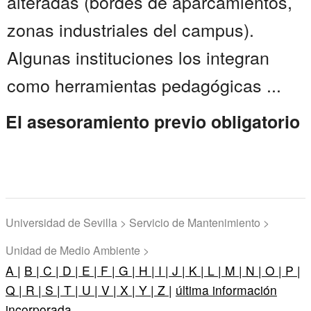
alteradas (bordes de aparcamientos,
zonas industriales del campus).
Algunas instituciones los integran
como herramientas pedagógicas ...
El asesoramiento previo obligatorio
Universidad de Sevilla > Servicio de Mantenimiento >
Unidad de Medio Ambiente >
A |
B |
C |
D |
E |
F |
G |
H |
I |
J |
K |
L |
M |
N |
O |
P |
Q |
R |
S |
T |
U |
V |
X |
Y |
Z |
última información
incorporada