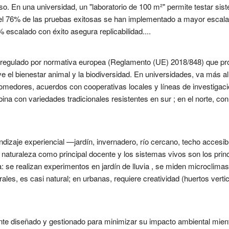
o. En una universidad, un "laboratorio de 100 m²" permite testar si
; el 76% de las pruebas exitosas se han implementado a mayor escala
 escalado con éxito asegura replicabilidad....
 regulado por normativa europea (Reglamento (UE) 2018/848) que proh
 el bienestar animal y la biodiversidad. En universidades, va más a
omedores, acuerdos con cooperativas locales y líneas de investigació
ombina con variedades tradicionales resistentes en sur ; en el norte,
dizaje experiencial —jardín, invernadero, río cercano, techo accesi
a naturaleza como principal docente y los sistemas vivos son los prin
 se realizan experimentos en jardín de lluvia , se miden microclimas 
les, es casi natural; en urbanas, requiere creatividad (huertos vertica
nte diseñado y gestionado para minimizar su impacto ambiental mient