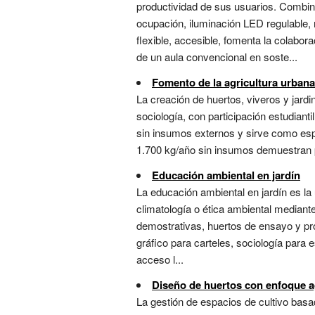
productividad de sus usuarios. Combina
ocupación, iluminación LED regulable, 
flexible, accesible, fomenta la colabor
de un aula convencional en soste...
Fomento de la agricultura urbana
La creación de huertos, viveros y jardi
sociología, con participación estudiant
sin insumos externos y sirve como espa
1.700 kg/año sin insumos demuestran pro
Educación ambiental en jardín
La educación ambiental en jardín es la 
climatología o ética ambiental mediante
demostrativas, huertos de ensayo y pro
gráfico para carteles, sociología para 
acceso l...
Diseño de huertos con enfoque 
La gestión de espacios de cultivo basad