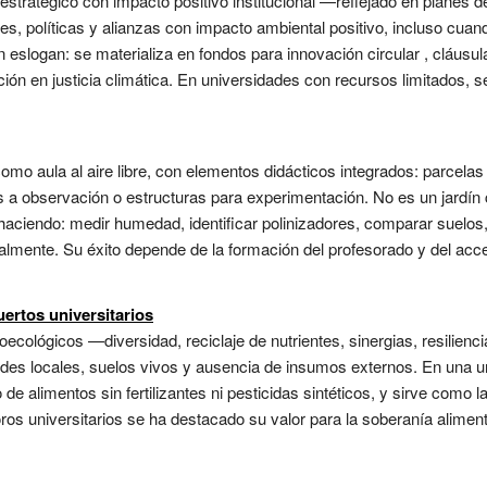
tratégico con impacto positivo institucional —reflejado en planes d
es, políticas y alianzas con impacto ambiental positivo, incluso cuan
 eslogan: se materializa en fondos para innovación circular , cláus
ión en justicia climática. En universidades con recursos limitados, s
o aula al aire libre, con elementos didácticos integrados: parcelas d
 a observación o estructuras para experimentación. No es un jardín 
haciendo: medir humedad, identificar polinizadores, comparar suelos, 
salmente. Su éxito depende de la formación del profesorado y del acc
ertos universitarios
roecológicos —diversidad, reciclaje de nutrientes, sinergias, resilien
ades locales, suelos vivos y ausencia de insumos externos. En una un
 alimentos sin fertilizantes ni pesticidas sintéticos, y sirve como l
s universitarios se ha destacado su valor para la soberanía alimentar