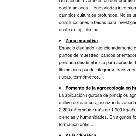
Una apuesta verde es un compromiso es
contrataciones— que prioriza inversion
cambios culturales profundos. No es un
construcciones o becas para investigac
coste (p. ej., elimina...
Zona educativa
Espacio diseñado intencionadamente com
puntos de muestreo, bancos orientados
pensado desde el inicio para aprender 
titulaciones puede integrarse transver
(lupas, termómetros,...
Fomento de la agroecología en hu
La aplicación rigurosa de principios ag
cultivo del campus, priorizando varied
2.200 m² produce más de 1.900 kg/año de
ciencias y humanidades. En algunos foro
formación crític...
Aula Climática