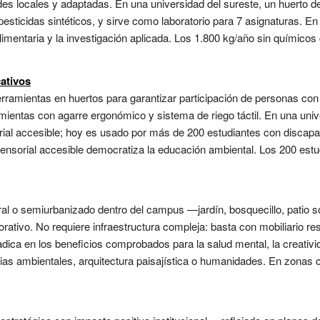
des locales y adaptadas. En una universidad del sureste, un huerto 
 pesticidas sintéticos, y sirve como laboratorio para 7 asignaturas. En
limentaria y la investigación aplicada. Los 1.800 kg/año sin químicos
ativos
amientas en huertos para garantizar participación de personas con d
amientas con agarre ergonómico y sistema de riego táctil. En una univ
rial accesible; hoy es usado por más de 200 estudiantes con discapac
 sensorial accesible democratiza la educación ambiental. Los 200 es
tural o semiurbanizado dentro del campus —jardín, bosquecillo, patio
orativo. No requiere infraestructura compleja: basta con mobiliario resi
dica en los beneficios comprobados para la salud mental, la creativid
as ambientales, arquitectura paisajística o humanidades. En zonas c