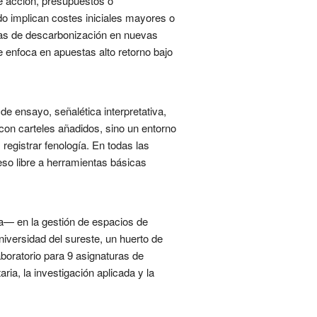
e acción, presupuestos o
do implican costes iniciales mayores o
ulas de descarbonización en nuevas
e enfoca en apuestas alto retorno bajo
e ensayo, señalética interpretativa,
con carteles añadidos, sino un entorno
registrar fenología. En todas las
eso libre a herramientas básicas
cia— en la gestión de espacios de
iversidad del sureste, un huerto de
aboratorio para 9 asignaturas de
ia, la investigación aplicada y la