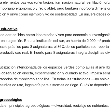
 elementos pasivos (orientación, iluminación natural, ventilación cr
mobiliario ergonómico y reciclable), pero también incorpora dimensi
ación y sirve como ejemplo vivo de sostenibilidad. En universidades co
 educativa
nes comestibles como laboratorios vivos para docencia e investigación 
il en su gestión. En una institución del sur, un huerto de 2.000 m² p
cio práctico para 8 asignaturas; el 86% de los participantes report
ductividad real. El huerto para 8 asignaturas integra disciplinas div
utilización intencionada de los espacios verdes como aulas al aire li
 observación directa, experimentación y cuidado activo. Implica señal
tocolos de monitoreo sencillos. En todas las titulaciones —no solo 
estudios de uso, ingeniería para sistemas de riego. Su éxito depende 
agroecológico
a en principios agroecológicos —diversidad, reciclaje de nutrientes, 