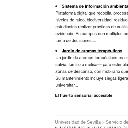
Sistema de información ambienta
Plataforma digital que recopila, proce
niveles de ruido, biodiversidad, residu
estudiantes realizar prácticas de anál
evidencia. En campus con múltiples edif
toma de decisiones ...
Jardín de aromas terapéuticos
Un jardín de aromas terapéuticos es u
salvia, tomillo o melisa— para estimular
zonas de descanso, con mobiliario qu
Su mantenimiento incluye siegas ligera
universitar...
El huerto sensorial accesible
Universidad de Sevilla > Servicio 
A |
B |
C |
D |
E |
F |
G |
H |
I |
J |
K |
L |
M |
N |
O |
P |