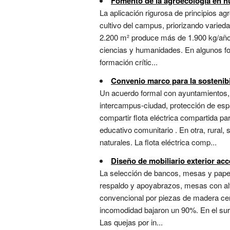
Fomento de la agroecología en hu
La aplicación rigurosa de principios ag
cultivo del campus, priorizando varied
2.200 m² produce más de 1.900 kg/año de
ciencias y humanidades. En algunos foro
formación crític...
Convenio marco para la sostenibil
Un acuerdo formal con ayuntamientos, 
intercampus-ciudad, protección de espa
compartir flota eléctrica compartida pa
educativo comunitario . En otra, rural
naturales. La flota eléctrica comp...
Diseño de mobiliario exterior acc
La selección de bancos, mesas y papel
respaldo y apoyabrazos, mesas con altu
convencional por piezas de madera certi
incomodidad bajaron un 90%. En el sur,
Las quejas por in...