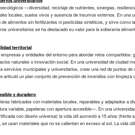
ertos universitarios
roecológicos —diversidad, reciclaje de nutrientes, sinergias, resilien
ades locales, suelos vivos y ausencia de insumos externos. En una un
 alimentos sin fertilizantes ni pesticidas sintéticos, y sirve como l
s universitarios se ha destacado su valor para la soberanía alimentar
idad territorial
empresas y entidades del entorno para abordar retos compartidos: g
cios naturales o innovación social. En una universidad de ciudad me
ra servicios municipales y universitarios, crear una red de puntos de 
, se articuló un plan conjunto de prevención de incendios con limpiez
esible y duradero
eras fabricados con materiales locales, reparables y adaptados a di
ra variable, papeleras con apertura accesible—. En una universidad d
ficada con diseño universal; la vida útil aumentó a 15 años (frente a 
 se usan materiales que no se calientan en exceso al sol. La vida úti