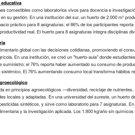
 educativa
nes comestibles como laboratorios vivos para docencia e investigación 
il en su gestión. En una institución del sur, un huerto de 2.000 m² p
cio práctico para 8 asignaturas; el 86% de los participantes report
ductividad real. El huerto para 8 asignaturas integra disciplinas div
ria
imentario global con las decisiones cotidianas, promoviendo el cons
rícola. En una institución, se creó un "huerto-aula" donde estudiantes 
e suministro; el 76% reporta haber aumentado su consumo de producto
lo sistémico. El 76% aumentando consumo local transforma hábitos rea
agroecológico
a en principios agroecológicos —diversidad, reciclaje de nutrientes, 
des locales y adaptadas. En una universidad del sureste, un huerto 
 pesticidas sintéticos, y sirve como laboratorio para 7 asignaturas. En
limentaria y la investigación aplicada. Los 1.800 kg/año sin químicos