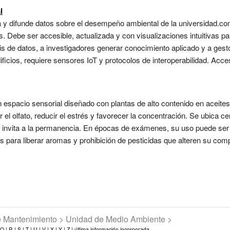
l
sa y difunde datos sobre el desempeño ambiental de la universidad.con
os. Debe ser accesible, actualizada y con visualizaciones intuitivas p
isis de datos, a investigadores generar conocimiento aplicado y a ge
icios, requiere sensores IoT y protocolos de interoperabilidad. Accesi
n espacio sensorial diseñado con plantas de alto contenido en acei
 el olfato, reducir el estrés y favorecer la concentración. Se ubica ce
e invita a la permanencia. En épocas de exámenes, su uso puede ser
s para liberar aromas y prohibición de pesticidas que alteren su co
de Mantenimiento > Unidad de Medio Ambiente >
Q |
R |
S |
T |
U |
V |
X |
Y |
Z |
última información incorporada