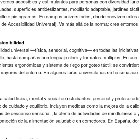
 verdes accesibles y estimulantes para personas con diversidad funcio
as, superficies antideslizantes, mobiliario adaptable, jardines tácti
braille o pictogramas. En campus universitarios, donde conviven mil
y de Accesibilidad Universal). Va más allá de la norma: crea entornos
stenibilidad
ilidad universal —física, sensorial, cognitiva— en todas las iniciativ
le, hasta campañas con lenguaje claro y formatos múltiples. En una in
entas ergonómicas y sistema de riego por goteo táctil; se convirtie
mayores del entorno. En algunos foros universitarios se ha señalado q
a salud física, mental y social de estudiantes, personal y profesor
 de cuidado y equilibrio. Incluyen medidas como la mejora de la cali
nas de descanso sensorial , la oferta de actividades de mindfulness o 
la promoción de la alimentación saludable en comedores. En España, do