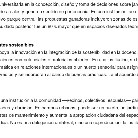
universitaria en la concepción, diseño y toma de decisiones sobre ja
 reales y generen sentido de pertenencia. En una institución, se or
o parque central; las propuestas ganadoras incluyeron zonas de estud
y cuidado posterior fue un 80% mayor que en espacios diseñados técn
tes sostenibles
poya la innovación en la integración de la sostenibilidad en la docenci
ciones competenciales o materiales abiertos. En una institución, se
ática en relaciones internacionales o un huerto sensorial para asig
oyectos y se incorporan al banco de buenas prácticas. La el acuerdo
una institución a la comunidad —vecinos, colectivos, escuelas— par
dades y duración. En campus urbanos, puede ser un huerto, un jardín
stes de mantenimiento y aumenta la apropiación ciudadana del espac
dica. No es una delegación unilateral, sino una coproducción: la insti