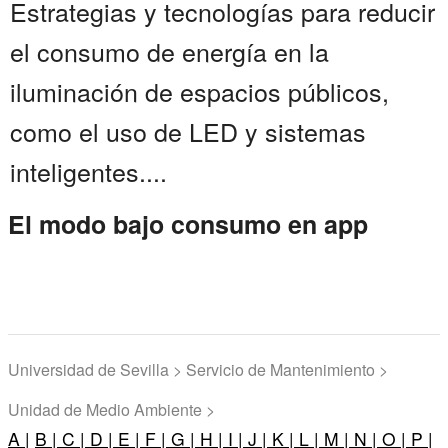
Estrategias y tecnologías para reducir
el consumo de energía en la
iluminación de espacios públicos,
como el uso de LED y sistemas
inteligentes....
El modo bajo consumo en app
Universidad de Sevilla > Servicio de Mantenimiento >
Unidad de Medio Ambiente >
A |
B |
C |
D |
E |
F |
G |
H |
I |
J |
K |
L |
M |
N |
O |
P |