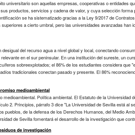
to universitario son aquellas empresas, cooperativas o entidades qu
sus productos, servicios y cadena de valor, y cuya selección forma 
ntificación se ha sistematizado gracias a la Ley 9/2017 de Contrato
es superiores a cierto umbral, pero las universidades avanzadas han 
ón desigual del recurso agua a nivel global y local, conectando cons
 relevante en el sur peninsular. En una institución del sureste, un cur
acuíferos sobreexplotados; el 86% de los estudiantes considera que "el
regadíos tradicionales conectan pasado y presente. El 86% reconocie
mpromiso medioambiental
 medioambiental. Política ambiental. El Estatuto de la Universidad 
culo 2. Principios, párrafo 3 dice "La Universidad de Sevilla está al s
e los pueblos, de la defensa de los Derechos Humanos, del Medio Ambie
rsidad de Sevilla fomentará el desarrollo de la investigación que cont
esiduos de investigación