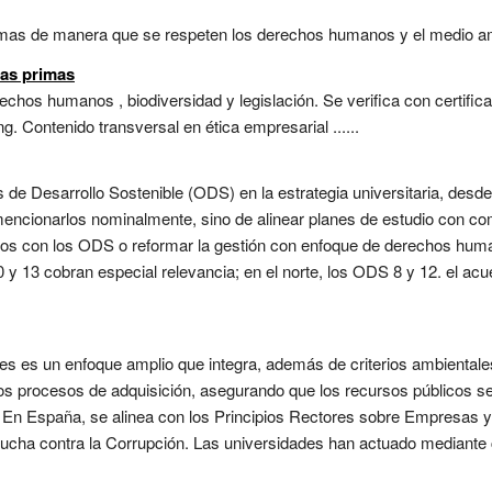
imas de manera que se respeten los derechos humanos y el medio am
ias primas
echos humanos , biodiversidad y legislación. Se verifica con certific
g. Contenido transversal en ética empresarial ......
s de Desarrollo Sostenible (ODS) en la estrategia universitaria, desde 
 mencionarlos nominalmente, sino de alinear planes de estudio con co
eados con los ODS o reformar la gestión con enfoque de derechos hum
 y 13 cobran especial relevancia; en el norte, los ODS 8 y 12. el ac
 es un enfoque amplio que integra, además de criterios ambientales y
 los procesos de adquisición, asegurando que los recursos públicos s
or. En España, se alinea con los Principios Rectores sobre Empres
 Lucha contra la Corrupción. Las universidades han actuado mediante