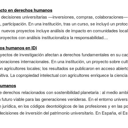
acto en derechos humanos
s decisiones universitarias —inversiones, compras, colaboraciones
 participación. En una institución, tras un curso, se incluyó un protoc
 nuevos proyectos incluye análisis de impacto en comunidades locales
oyectos con análisis institucionaliza la responsabilidad....
hos humanos en IDi
royectos de investigación afectan a derechos fundamentales en su ca
oraciones internacionales. En una institución, un proyecto sobre cult
 agricultores locales; los resultados se publicaron en acceso abierto
iva. La copropiedad intelectual con agricultores enriquece la ciencia 
 humanos
derechos relacionados con sostenibilidad planetaria : al medio ambie
un futuro viable para las generaciones venideras. En el entorno univers
 jurídica, en los códigos deontológicos de las profesiones y en las po
decisiones de inversión del patrimonio universitario. En España, el Es