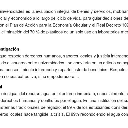
universidades es la evaluación integral de bienes y servicios, mobiliar
ial y económico a lo largo del ciclo de vida, para guiar decisiones
con el Plan de Acción para la Economía Circular y el Real Decreto 109
la eliminación del 70 % de plásticos de un solo uso en laboratorios me
estigación
que respeten derechos humanos, saberes locales y justicia intergene
 de el acuerdo entre universidades , se convierte en un criterio no n
ca consentimiento informado y reparto justo de beneficios. Respeto a
ón no sea extractiva, sino empoderadora....
al
n desigual del recurso agua en el entorno inmediato, especialmente re
erechos humanos y conflictos por el agua. En una institución del sur
sistemas tradicionales de regadío; el 89% de los estudiantes consider
íferos locales hace tangible la crisis. El 89% reconociendo el agua c