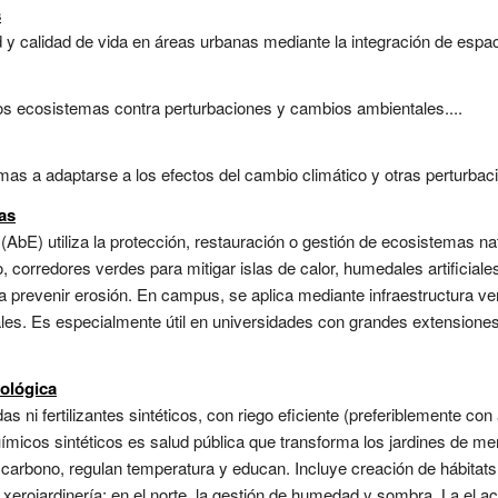
s
d y calidad de vida en áreas urbanas mediante la integración de espac
 los ecosistemas contra perturbaciones y cambios ambientales....
mas a adaptarse a los efectos del cambio climático y otras perturbaci
as
bE) utiliza la protección, restauración o gestión de ecosistemas natu
corredores verdes para mitigar islas de calor, humedales artificiale
 prevenir erosión. En campus, se aplica mediante infraestructura verd
es. Es especialmente útil en universidades con grandes extensiones 
cológica
as ni fertilizantes sintéticos, con riego eficiente (preferiblemente co
químicos sintéticos es salud pública que transforma los jardines de m
arbono, regulan temperatura y educan. Incluye creación de hábitats 
la xerojardinería; en el norte, la gestión de humedad y sombra. La el 