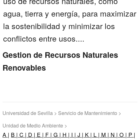
uso de recursos naturales, como
agua, tierra y energía, para maximizar
la sostenibilidad y minimizar los
conflictos entre usos....
Gestion de Recursos Naturales
Renovables
Universidad de Sevilla > Servicio de Mantenimiento >
Unidad de Medio Ambiente >
A |
B |
C |
D |
E |
F |
G |
H |
I |
J |
K |
L |
M |
N |
O |
P |