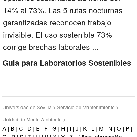
14% al 73%. Las 5 rutas nocturnas
garantizadas reconocen trabajo
invisible. El uso sostenible 73%
corrige brechas laborales....
Guia para Laboratorios Sostenibles
Universidad de Sevilla > Servicio de Mantenimiento >
Unidad de Medio Ambiente >
A |
B |
C |
D |
E |
F |
G |
H |
I |
J |
K |
L |
M |
N |
O |
P |
Q |
R |
S |
T |
U |
V |
X |
Y |
Z |
última información