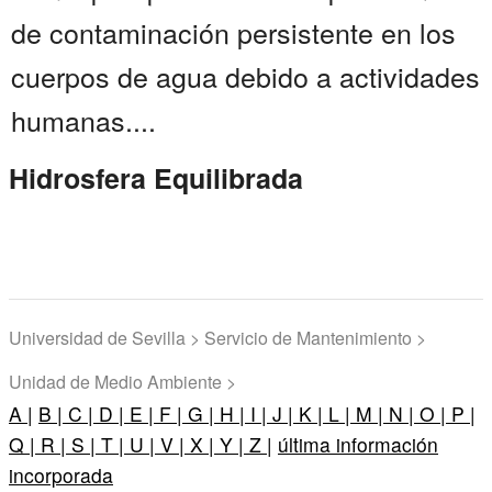
de contaminación persistente en los
cuerpos de agua debido a actividades
humanas....
Hidrosfera Equilibrada
Universidad de Sevilla > Servicio de Mantenimiento >
Unidad de Medio Ambiente >
A |
B |
C |
D |
E |
F |
G |
H |
I |
J |
K |
L |
M |
N |
O |
P |
Q |
R |
S |
T |
U |
V |
X |
Y |
Z |
última información
incorporada