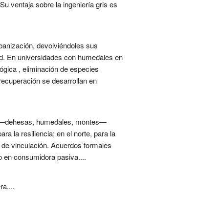
 Su ventaja sobre la ingeniería gris es
banización, devolviéndoles sus
dad. En universidades con humedales en
ógica , eliminación de especies
recuperación se desarrollan en
us —dehesas, humedales, montes—
a la resiliencia; en el norte, para la
 de vinculación. Acuerdos formales
no en consumidora pasiva....
a....