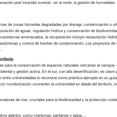
tauración post incendio sureste ; en el norte, la gestión de humedales.
temas de zonas húmedas degradadas por drenaje, contaminación o ur
puración de aguas, regulación hídrica y conservación de biodiversi
ecosistemas amenazados, la recuperación incluye restauración hidrol
autóctonas y control de fuentes de contaminación. Los proyectos de 
..
rritorio
ales para la conservación de espacios naturales cercanos al camp
ntal y gestión activa. En el sur, con alta desertificación, es clave par
 entre universidades lo reconoce como práctica ejemplar en su guía
con monitorización convierten la universidad en aliada del territorio, 
uras de ríos, cruciales para la biodiversidad y la protección coster
erra adentro, como marismas, pantanos y lagos....