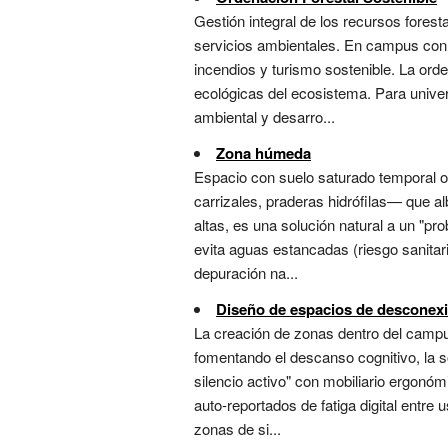
Gestión integral de los recursos fores
servicios ambientales. En campus con m
incendios y turismo sostenible. La ord
ecológicas del ecosistema. Para univer
ambiental y desarro...
Zona húmeda
Espacio con suelo saturado temporal 
carrizales, praderas hidrófilas— que a
altas, es una solución natural a un "p
evita aguas estancadas (riesgo sanitari
depuración na...
Diseño de espacios de desconexió
La creación de zonas dentro del campus
fomentando el descanso cognitivo, la so
silencio activo" con mobiliario ergonó
auto-reportados de fatiga digital entre 
zonas de si...