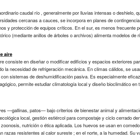
aordinario caudal río , generalmente por lluvias intensas o deshielo
rsidades cercanas a cauces, se incorpora en planes de contingencia:
os y protección de equipos críticos. En el sur, es menos frecuente p
stórico (mediante anillos de árboles o archivos) alimenta modelos de 
e aire
re consiste en diseñar o modificar edificios y espacios exteriores pa
ndo la necesidad de refrigeración mecánica. En climas cálidos, se usan
con sistemas de deshumidificación pasiva. Es especialmente eficaz e
gógico, permite estudiar climatología local y diseño bioclimático en t
aves —gallinas, patos— bajo criterios de bienestar animal y alimentaci
ecológica local, gestión estiércol para compostaje y ciclo cerrado d
 zoonosis, nutrición o ética aplicada. Los huevos se usan en comedo
an razas resistentes al calor sureste ; en el norte, a la humedad. Su v