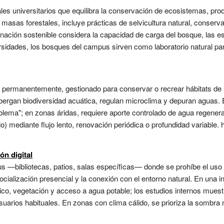
tales universitarios que equilibra la conservación de ecosistemas, p
asas forestales, incluye prácticas de selvicultura natural, conserva
enación sostenible considera la capacidad de carga del bosque, las e
sidades, los bosques del campus sirven como laboratorio natural para
o permanentemente, gestionado para conservar o recrear hábitats 
lbergan biodiversidad acuática, regulan microclima y depuran aguas.
roblema"; en zonas áridas, requiere aporte controlado de agua regene
o) mediante flujo lento, renovación periódica o profundidad variable.
n digital
 —bibliotecas, patios, salas específicas— donde se prohíbe el uso d
cialización presencial y la conexión con el entorno natural. En una i
mico, vegetación y acceso a agua potable; los estudios internos mues
usuarios habituales. En zonas con clima cálido, se prioriza la sombra 