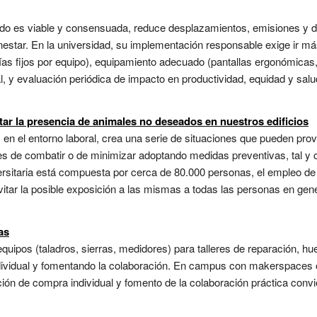
ando es viable y consensuada, reduce desplazamientos, emisiones y d
bienestar. En la universidad, su implementación responsable exige ir m
días fijos por equipo), equipamiento adecuado (pantallas ergonómicas
al, y evaluación periódica de impacto en productividad, equidad y sa
tar la presencia de animales no deseados en nuestros edificios
n el entorno laboral, crea una serie de situaciones que pueden prov
es de combatir o de minimizar adoptando medidas preventivas, tal y
sitaria está compuesta por cerca de 80.000 personas, el empleo de 
evitar la posible exposición a las mismas a todas las personas en gen
as
ipos (taladros, sierras, medidores) para talleres de reparación, hu
dividual y fomentando la colaboración. En campus con makerspaces o
ión de compra individual y fomento de la colaboración práctica convi