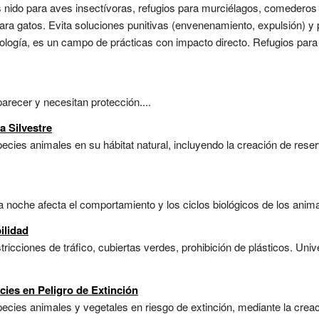
as nido para aves insectívoras, refugios para murciélagos, comedero
 para gatos. Evita soluciones punitivas (envenenamiento, expulsión) 
etología, es un campo de prácticas con impacto directo. Refugios pa
recer y necesitan protección....
a Silvestre
cies animales en su hábitat natural, incluyendo la creación de reser
a noche afecta el comportamiento y los ciclos biológicos de los anima
ilidad
ricciones de tráfico, cubiertas verdes, prohibición de plásticos. Uni
cies en Peligro de Extinción
ecies animales y vegetales en riesgo de extinción, mediante la cre