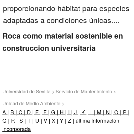
proporcionando hábitat para especies
adaptadas a condiciones únicas....
Roca como material sostenible en
construccion universitaria
Universidad de Sevilla > Servicio de Mantenimiento >
Unidad de Medio Ambiente >
A |
B |
C |
D |
E |
F |
G |
H |
I |
J |
K |
L |
M |
N |
O |
P |
Q |
R |
S |
T |
U |
V |
X |
Y |
Z |
última información
incorporada