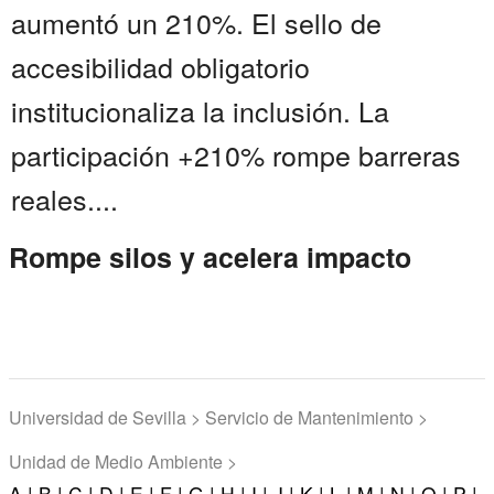
aumentó un 210%. El sello de
accesibilidad obligatorio
institucionaliza la inclusión. La
participación +210% rompe barreras
reales....
Rompe silos y acelera impacto
Universidad de Sevilla > Servicio de Mantenimiento >
Unidad de Medio Ambiente >
A |
B |
C |
D |
E |
F |
G |
H |
I |
J |
K |
L |
M |
N |
O |
P |