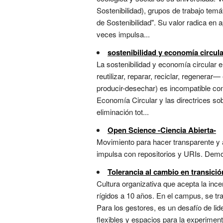
Sostenibilidad), grupos de trabajo tem
de Sostenibilidad". Su valor radica e
veces impulsa...
sostenibilidad y economía circul
La sostenibilidad y economía circular e
reutilizar, reparar, reciclar, regenera
producir-desechar) es incompatible con 
Economía Circular y las directrices 
eliminación tot...
Open Science -Ciencia Abierta-
Movimiento para hacer transparente y ac
impulsa con repositorios y URIs. Democr
Tolerancia al cambio en transició
Cultura organizativa que acepta la ince
rígidos a 10 años. En el campus, se tr
Para los gestores, es un desafío de li
flexibles y espacios para la experimenta