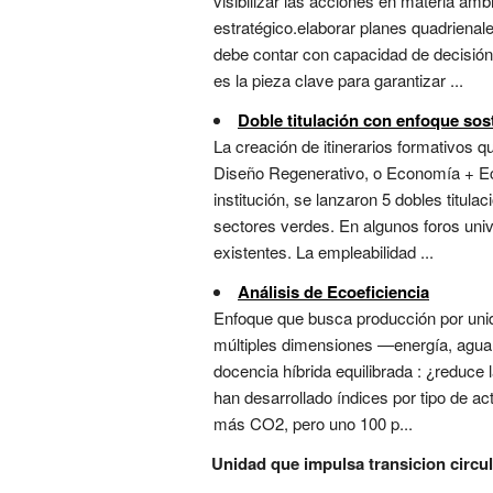
visibilizar las acciones en materia amb
estratégico.elaborar planes quadrienale
debe contar con capacidad de decisión
es la pieza clave para garantizar ...
Doble titulación con enfoque sos
La creación de itinerarios formativos 
Diseño Regenerativo, o Economía + Eco
institución, se lanzaron 5 dobles titul
sectores verdes. En algunos foros univ
existentes. La empleabilidad ...
Análisis de Ecoeficiencia
Enfoque que busca producción por unid
múltiples dimensiones —energía, agua, 
docencia híbrida equilibrada : ¿reduce 
han desarrollado índices por tipo de a
más CO2, pero uno 100 p...
Unidad que impulsa transicion circul