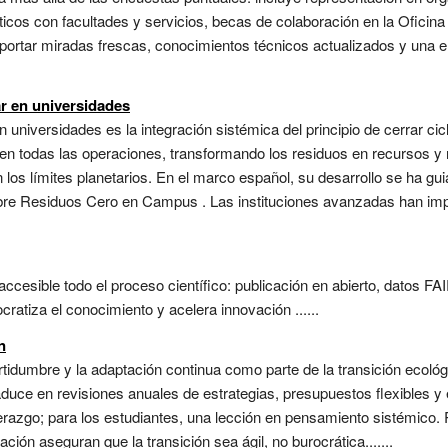
áticos con facultades y servicios, becas de colaboración en la Ofici
n aportar miradas frescas, conocimientos técnicos actualizados y un
ar en universidades
n universidades es la integración sistémica del principio de cerrar ci
r— en todas las operaciones, transformando los residuos en recursos y 
los límites planetarios. En el marco español, su desarrollo se ha gui
sobre Residuos Cero en Campus . Las instituciones avanzadas han i
cesible todo el proceso científico: publicación en abierto, datos FAI
atiza el conocimiento y acelera innovación ......
n
rtidumbre y la adaptación continua como parte de la transición ecológi
aduce en revisiones anuales de estrategias, presupuestos flexibles y
derazgo; para los estudiantes, una lección en pensamiento sistémico
ción aseguran que la transición sea ágil, no burocrática.......