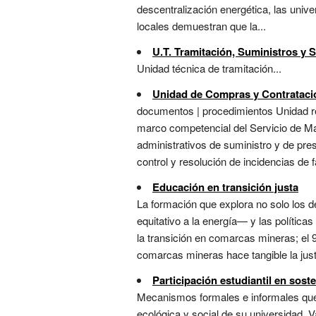
descentralización energética, las univ
locales demuestran que la...
U.T. Tramitación, Suministros y 
Unidad técnica de tramitación...
Unidad de Compras y Contrataci
documentos | procedimientos Unidad re
marco competencial del Servicio de Man
administrativos de suministro y de pre
control y resolución de incidencias de fa
Educación en transición justa
La formación que explora no solo los 
equitativo a la energía— y las política
la transición en comarcas mineras; el 9
comarcas mineras hace tangible la justi
Participación estudiantil en soste
Mecanismos formales e informales que pe
ecológica y social de su universidad. 