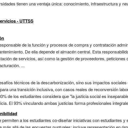
ersidades tienen una ventaja única: conocimiento, infraestructura y n
Servicios - UTTSS
ón
sponsable de la función y procesos de compra y contratación adminis
tenimiento. De ella depende el almacén central. Esta responsabilida
stación de servicios, así como la gestión de proveedores, peticiones 
cturación. ...
desafíos técnicos de la descarbonización, sino sus impactos social
s para una transición inclusiva, con casos reales de reconversión labor
3% de los estudiantes considera que "la justicia social es inseparable 
cia. El 93% vinculando ambas justicias forma profesionales integrales
nibilidad
rmiten a los estudiantes co-diseñar iniciativas con estudiantes y eje
Va más allá de las encuestas puntuales: incluye representación en ó