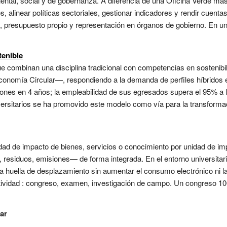
iental, social y de gobernanza. A diferencia de una Oficina Verde más
s, alinear políticas sectoriales, gestionar indicadores y rendir cuenta
, presupuesto propio y representación en órganos de gobierno. En un
tenible
que combinan una disciplina tradicional con competencias en sostenibi
nomía Circular—, respondiendo a la demanda de perfiles híbridos e
aciones en 4 años; la empleabilidad de sus egresados supera el 95% a
ersitarios se ha promovido este modelo como vía para la transformac
ad de impacto de bienes, servicios o conocimiento por unidad de im
residuos, emisiones— de forma integrada. En el entorno universitari
la huella de desplazamiento sin aumentar el consumo electrónico ni la
ctividad : congreso, examen, investigación de campo. Un congreso 10
ar