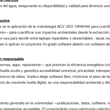
so del agua, asegurando su disponibilidad y calidad para diversos uso
ductos
tos es la aplicación de la metodología ACV (ISO 14040/44) para cuant
torio— para cuantificar sus impactos ambientales desde la extracción 
se usa para decidir entre laptops reparables o desechables , tazas re
tes lo aplican en proyectos fin grado software abierto con software a
ón responsable
formas, apps, repositorios— que prioricen la eficiencia energética (có
uella oculta y garantiza accesibilidad universal, privacidad, interoper
ismo de datos. Implica elegir software libre, minimizar el peso de la
xto de creciente huella digital, es una responsabilidad ambiental y ét
iento generado en la universidad —publicaciones, datos, software, 
 repositorios accesibles. El conocimiento como patrimonio colectivo