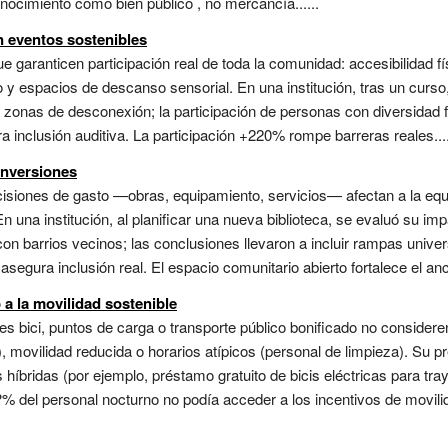
nocimiento como bien público , no mercancía......
n eventos sostenibles
e garanticen participación real de toda la comunidad: accesibilidad fís
o y espacios de descanso sensorial. En una institución, tras un curso
 y zonas de desconexión; la participación de personas con diversidad
 inclusión auditiva. La participación +220% rompe barreras reales...
inversiones
isiones de gasto —obras, equipamiento, servicios— afectan a la equida
n una institución, al planificar una nueva biblioteca, se evaluó su i
on barrios vecinos; las conclusiones llevaron a incluir rampas univer
asegura inclusión real. El espacio comunitario abierto fortalece el ancl
a la movilidad sostenible
es bici, puntos de carga o transporte público bonificado no consider
movilidad reducida o horarios atípicos (personal de limpieza). Su pr
s híbridas (por ejemplo, préstamo gratuito de bicis eléctricas para tr
% del personal nocturno no podía acceder a los incentivos de movilida