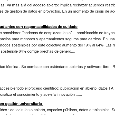
cas. Va más allá del acceso abierto: implica rechazar acuerdos restric
anes de gestión de datos en proyectos. En un momento de crisis de ac
tudiantes con responsabilidades de cuidado
 que consideren "cadenas de desplazamiento" —combinación de traye
spacios para menores y aparcamientos seguros para carritos. En una 
e modos sostenibles por este colectivo aumentó del 19% al 64%. Las 
 sostenible 64% corrige brechas de género....
ad técnica . Se combate con estándares abiertos y software libre . Re
cesible todo el proceso científico: publicación en abierto, datos FAI
atiza el conocimiento y acelera innovación ......
n gestión universitaria-
os : conocimiento abierto, espacios públicos, datos ambientales. Se 