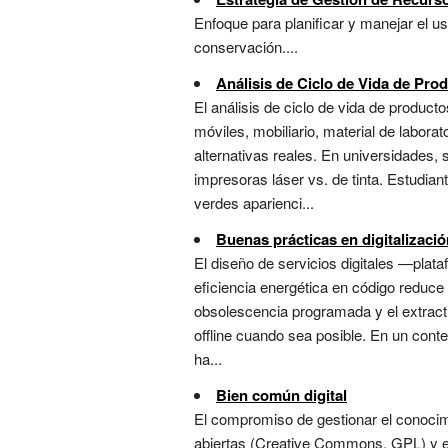
Enfoque para planificar y manejar el u
conservación....
Análisis de Ciclo de Vida de Pro
El análisis de ciclo de vida de produc
móviles, mobiliario, material de labora
alternativas reales. En universidades, 
impresoras láser vs. de tinta. Estudian
verdes aparienci...
Buenas prácticas en digitalizaci
El diseño de servicios digitales —plata
eficiencia energética en código reduce h
obsolescencia programada y el extractiv
offline cuando sea posible. En un conte
ha...
Bien común digital
El compromiso de gestionar el conocim
abiertas (Creative Commons, GPL) y en